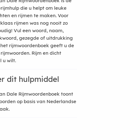
an Dale Rijmwoordenboek is de
erijmhulp die u helpt om leuke
hten en rijmen te maken. Voor
rklaas rijmen was nog nooit zo
udig! Vul een woord, naam,
kwoord, gezegde of uitdrukking
n het rijmwoordenboek geeft u de
 rijmwoorden. Rijm en dicht
 u wilt.
r dit hulpmiddel
an Dale Rijmwoordenboek toont
oorden op basis van Nederlandse
raak.