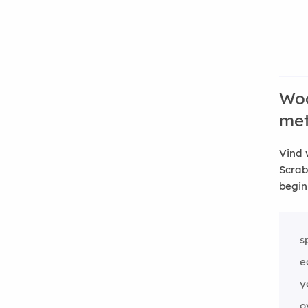
Woo
me
Vind 
Scrab
begin
s
e
y
o