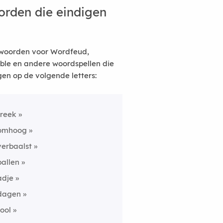
rden die eindigen
woorden voor Wordfeud,
ble en andere woordspellen die
gen op de volgende letters:
treek
omhoog
verbaalst
ballen
adje
dagen
tool