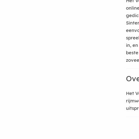
Het V
onlin
gedic
Sinte
eenvo
spree
in, e
beste
zoveel
Ove
Het V
rijmw
uitsp