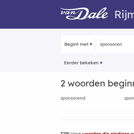
Rij
Begint met
Eerder bekeken
2 woorden begi
sponsorend
spo
TIP!
Vind
woorden die eindigen o