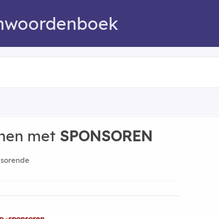
mwoordenboek
nnen met
SPONSOREN
nsorende
p -sponsoren