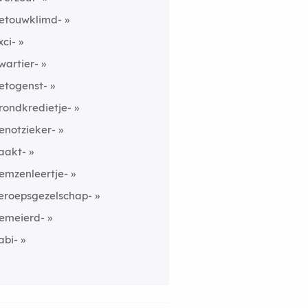
etouwklimd-
xci-
wartier-
etogenst-
rondkredietje-
enotzieker-
aakt-
emzenleertje-
eroepsgezelschap-
emeierd-
abi-