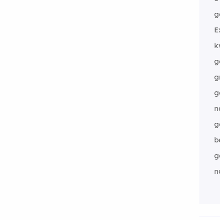
g
E
k
g
g
g
n
g
b
g
n