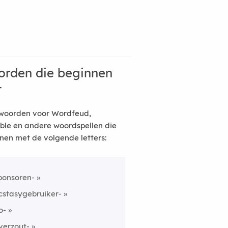
rden die beginnen
t
woorden voor Wordfeud,
ble en andere woordspellen die
nen met de volgende letters:
ponsoren-
cstasygebruiker-
o-
verzout-