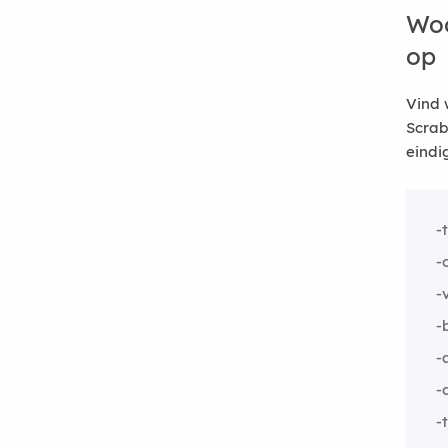
Woo
op
Vind 
Scrab
eindi
-
-
-
-
-
-
-