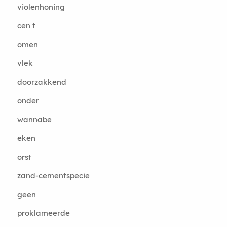
violenhoning
cen t
omen
vlek
doorzakkend
onder
wannabe
eken
orst
zand-cementspecie
geen
proklameerde