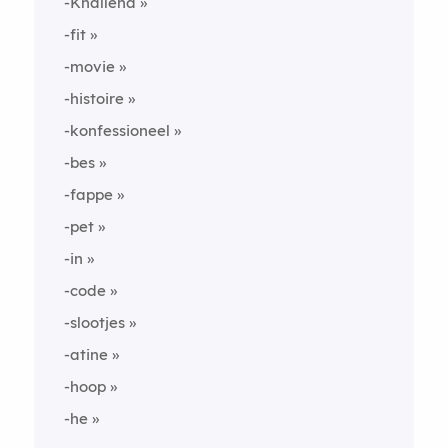
-Knallend
-fit
-movie
-histoire
-konfessioneel
-bes
-fappe
-pet
-in
-code
-slootjes
-atine
-hoop
-he