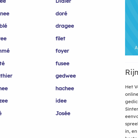
tee
Didier
nee
doré
blé
dragee
ree
filet
mmé
foyer
té
fusee
Rij
thier
gedwee
Het V
nee
hachee
onlin
zee
idee
gedic
Sinte
é
Josée
eenvo
spree
in, e