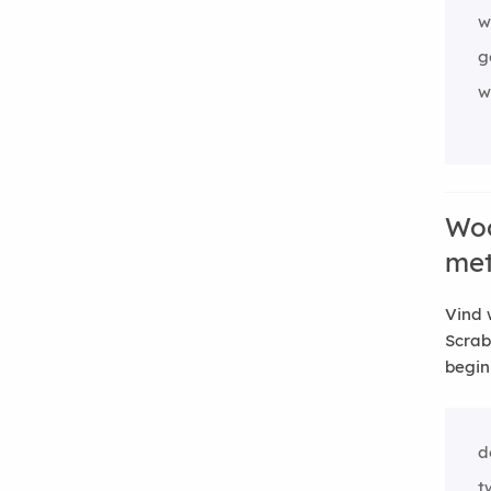
w
g
w
Woo
me
Vind 
Scrab
begin
d
t