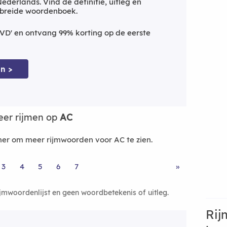
derlands. Vind de definitie, uitleg en
ebreide woordenboek.
VD' en ontvang 99% korting op de eerste
n >
er rijmen op
AC
er om meer rijmwoorden voor AC te zien.
3
4
5
6
7
»
ijmwoordenlijst en geen woordbetekenis of uitleg.
Rij