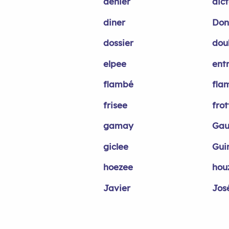
denier
dic
diner
Don
dossier
dou
elpee
ent
flambé
fla
frisee
frot
gamay
Gau
giclee
Gui
hoezee
hou
Javier
Jos