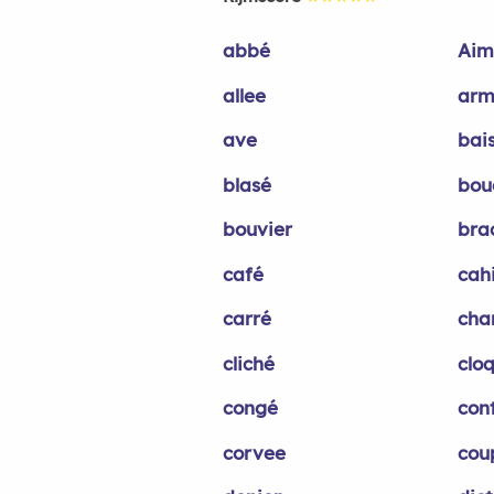
abbé
Aim
allee
arm
ave
bais
blasé
bou
bouvier
bra
café
cah
carré
cha
cliché
clo
congé
con
corvee
cou