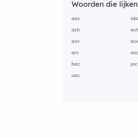
Woorden die lijke
aac
ab
ach
ac
acv
ac
arc
az
hac
jac
uac