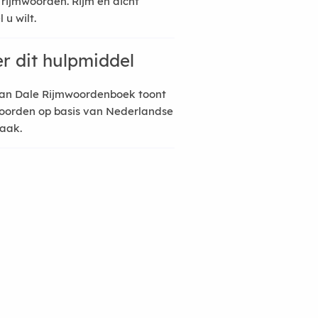
 rijmwoorden. Rijm en dicht
 u wilt.
r dit hulpmiddel
an Dale Rijmwoordenboek toont
oorden op basis van Nederlandse
raak.