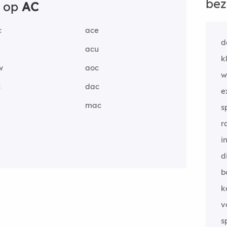
bez
n op
AC
c
ace
d
t
acu
k
w
aoc
w
c
dac
e
mac
s
r
i
d
b
k
v
s