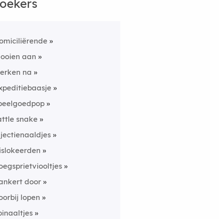
oekers
omiciliërende
looien aan
erken na
xpeditiebaasje
peelgoedpop
attle snake
njectienaaldjes
islokeerden
oegsprietviooltjes
ankert door
oorbij lopen
pinaaltjes