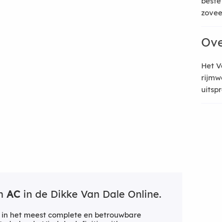
beste
zoveel
Ove
Het V
rijmw
uitsp
an
AC
in de Dikke Van Dale Online.
 in het meest complete en betrouwbare