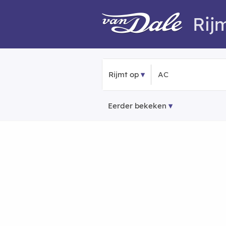
Rij
Rijmt op
Eerder bekeken