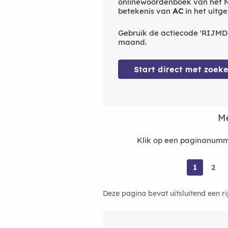
onlinewoordenboek van het Ne
betekenis van
AC
in het uitg
Gebruik de actiecode 'RIJMD
maand.
Start direct met zoeke
Me
Klik op een paginanumm
1
2
Deze pagina bevat uitsluitend een r