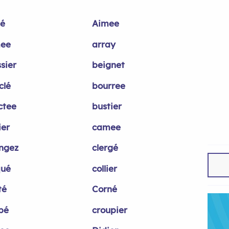
é
Aimee
ee
array
sier
beignet
clé
bourree
ctee
bustier
ier
camee
ngez
clergé
qué
collier
té
Corné
pé
croupier