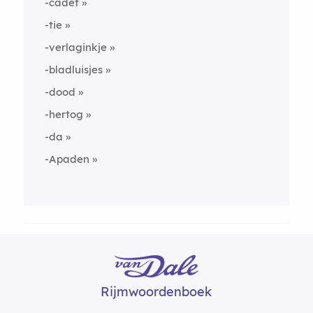
-cadet
-tie
-verlaginkje
-bladluisjes
-dood
-hertog
-da
-Apaden
Rijmwoordenboek