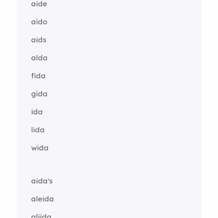
aide
aido
aids
alda
fida
gida
ida
lida
wida
aida's
aleida
alijda