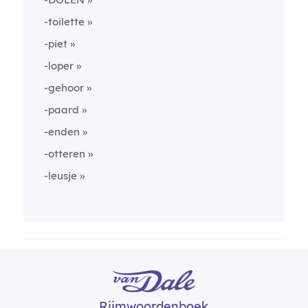
-toilette
-piet
-loper
-gehoor
-paard
-enden
-otteren
-leusje
Rijmwoordenboek