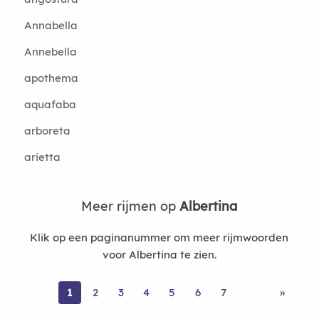
Annabella
Annebella
apothema
aquafaba
arboreta
arietta
Meer rijmen op
Albertina
Klik op een paginanummer om meer rijmwoorden
voor Albertina te zien.
1
2
3
4
5
6
7
»