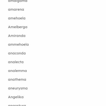
amalgama
amarena
amehoela
Amelberga
Amiranda
ammehoela
anaconda
analecta
analemma
anathema
aneurysma
Angelika
angostura