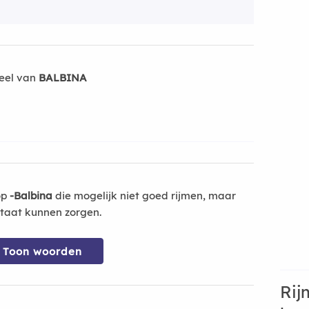
eel van
BALBINA
op
-Balbina
die mogelijk niet goed rijmen, maar
ltaat kunnen zorgen.
Toon woorden
Rij