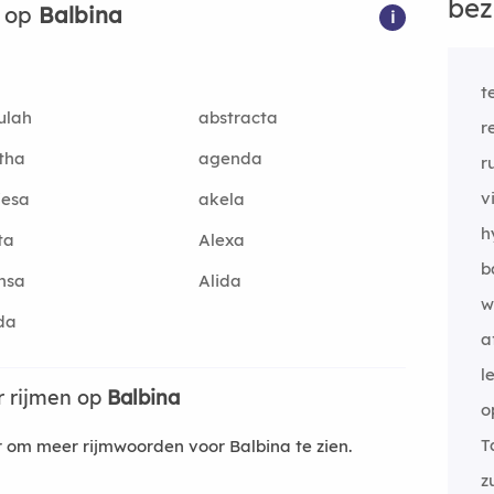
bez
n op
Balbina
i
t
ulah
abstracta
r
tha
agenda
r
v
iesa
akela
h
ta
Alexa
b
nsa
Alida
w
da
a
l
 rijmen op
Balbina
o
T
om meer rijmwoorden voor Balbina te zien.
z