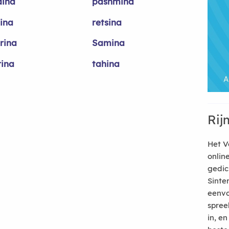
ina
pashmina
ina
retsina
rina
Samina
rina
tahina
Rij
Het V
onlin
gedic
Sinte
eenvo
spree
in, e