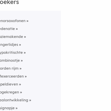
oekers
enorsaxofonen
edenatie
uziemakende
ingerlidjes
ypokritischte
ambinootje
orden rijm
fexerceerden
epeldieven
pgekregen
aalontwikkeling
uignapje