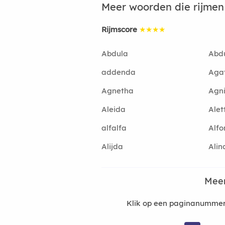
Meer woorden die rijme
Rijmscore
★★★★
Abdula
Abd
addenda
Aga
Agnetha
Agn
Aleida
Alet
alfalfa
Alfo
Alijda
Alin
Meer
Klik op een paginanummer 