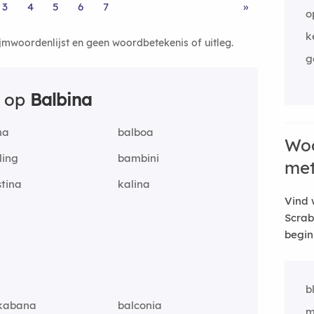
3
4
5
6
7
»
o
k
ijmwoordenlijst en geen woordbetekenis of uitleg.
g
n op
Balbina
na
balboa
Woo
ling
bambini
me
tina
kalina
Vind 
Scrab
begin
b
kabana
balconia
m