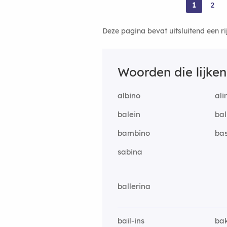
1
2
Deze pagina bevat uitsluitend een r
Woorden die lijke
albino
ali
balein
bal
bambino
bas
sabina
ballerina
bail-ins
ba