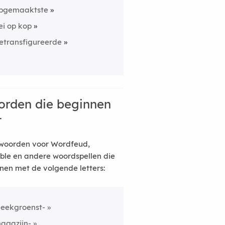
pgemaaktste
ei op kop
etransfigureerde
rden die beginnen
t
woorden voor Wordfeud,
ble en andere woordspellen die
nen met de volgende letters:
leekgroenst-
agazijn-