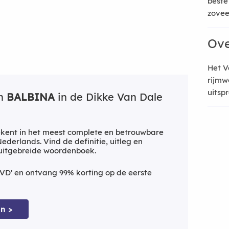
beste
zoveel
Ove
Het V
rijmw
uitsp
an
BALBINA
in de Dikke Van Dale
kent in het meest complete en betrouwbare
derlands. Vind de definitie, uitleg en
 uitgebreide woordenboek.
VD' en ontvang 99% korting op de eerste
n >