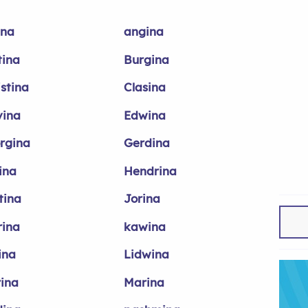
na
angina
tina
Burgina
istina
Clasina
vina
Edwina
rgina
Gerdina
ina
Hendrina
tina
Jorina
rina
kawina
ina
Lidwina
ina
Marina