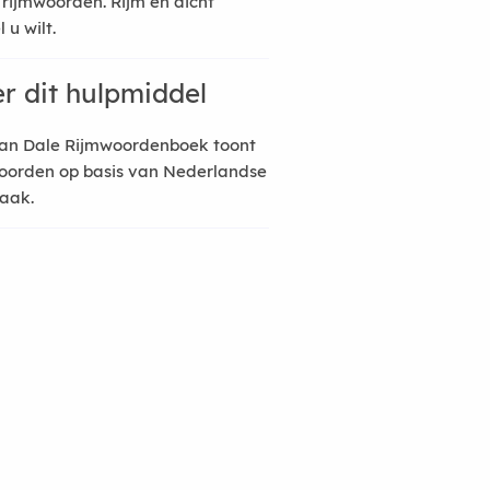
 rijmwoorden. Rijm en dicht
 u wilt.
r dit hulpmiddel
an Dale Rijmwoordenboek toont
oorden op basis van Nederlandse
raak.