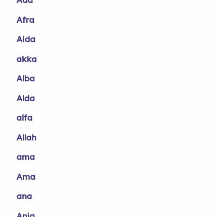
Afra
Aida
akka
Alba
Alda
alfa
Allah
ama
Ama
ana
Anja