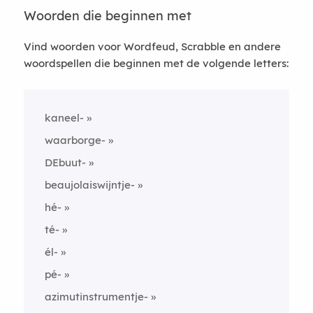
Woorden die beginnen met
Vind woorden voor Wordfeud, Scrabble en andere
woordspellen die beginnen met de volgende letters:
kaneel-
waarborge-
DEbuut-
beaujolaiswijntje-
hé-
té-
él-
pé-
azimutinstrumentje-