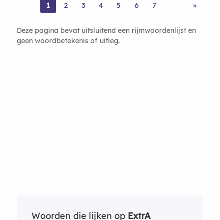
1
2
3
4
5
6
7
»
Deze pagina bevat uitsluitend een rijmwoordenlijst en
geen woordbetekenis of uitleg.
Woorden die lijken op
ExtrA