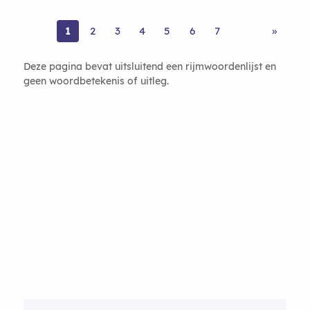
1
2
3
4
5
6
7
»
Deze pagina bevat uitsluitend een rijmwoordenlijst en
geen woordbetekenis of uitleg.