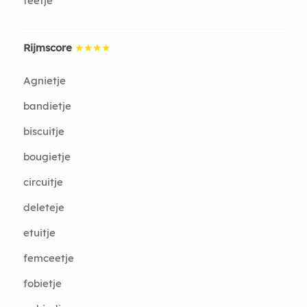
feetje
Rijmscore
★★★★
Agnietje
bandietje
biscuitje
bougietje
circuitje
deleteje
etuitje
femceetje
fobietje