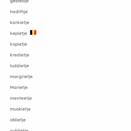
gebiedje
hadithje
karkietje
kepietje
kopietje
kredietje
luddietje
margrietje
Marietje
menteetje
muskietje
oblietje
oublietje