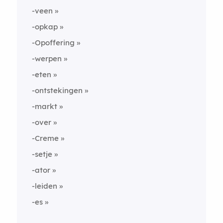
-veen
-opkap
-Opoffering
-werpen
-eten
-ontstekingen
-markt
-over
-Creme
-setje
-ator
-leiden
-es