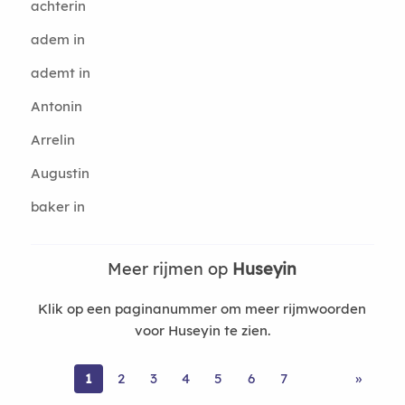
achterin
adem in
ademt in
Antonin
Arrelin
Augustin
baker in
Meer rijmen op
Huseyin
Klik op een paginanummer om meer rijmwoorden
voor Huseyin te zien.
1
2
3
4
5
6
7
»