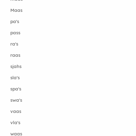
Maas
pa's
pass
ra's
raas
sjahs
sla's
spa's
swa's
vaas
vla's
waas