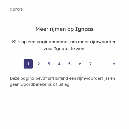
aura's
Meer rijmen op
Ignaas
Klik op een paginanummer om meer rijmwoorden
voor Ignaas te zien.
1
2
3
4
5
6
7
»
Deze pagina bevat uitsluitend een rijmwoordenlijst en
geen woordbetekenis of uitleg.