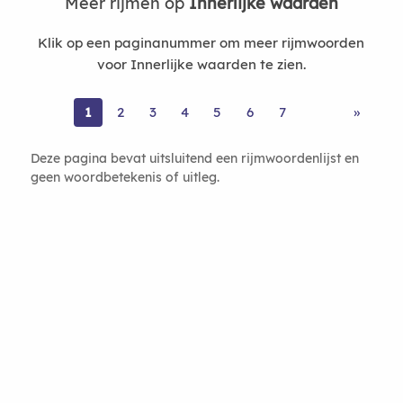
Meer rijmen op
Innerlijke waarden
Klik op een paginanummer om meer rijmwoorden
voor Innerlijke waarden te zien.
1
2
3
4
5
6
7
»
Deze pagina bevat uitsluitend een rijmwoordenlijst en
geen woordbetekenis of uitleg.