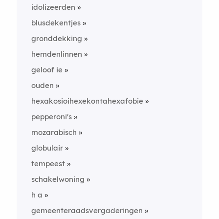
idolizeerden
blusdekentjes
gronddekking
hemdenlinnen
geloof ie
ouden
hexakosioihexekontahexafobie
pepperoni's
mozarabisch
globulair
tempeest
schakelwoning
h a
gemeenteraadsvergaderingen