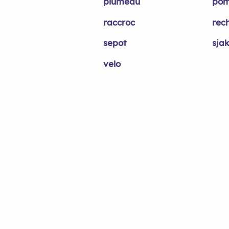
plumeau
po
raccroc
rec
sepot
sja
velo