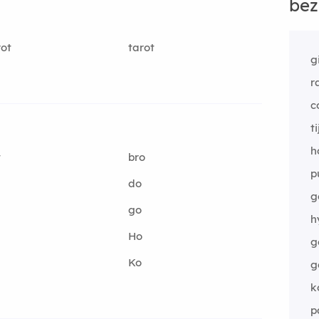
bez
rot
tarot
g
r
c
t
h
w
bro
p
do
g
go
h
Ho
g
Ko
g
k
p