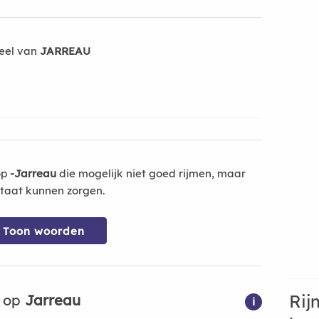
eel van
JARREAU
op
-Jarreau
die mogelijk niet goed rijmen, maar
ltaat kunnen zorgen.
Toon woorden
Rij
n op
Jarreau
i