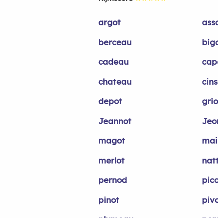
argot
ass
berceau
big
cadeau
cap
chateau
cins
depot
grio
Jeannot
Jeo
magot
mail
merlot
nat
pernod
pic
pinot
piv