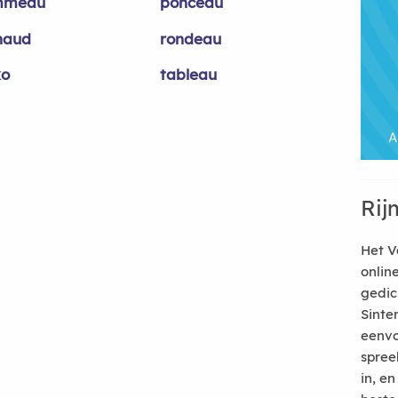
mmeau
ponceau
haud
rondeau
ko
tableau
Rij
Het V
onlin
gedic
Sinte
eenvo
spree
in, e