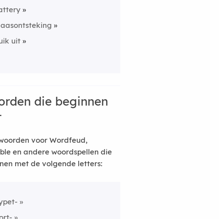
attery
laasontsteking
uik uit
rden die beginnen
t
woorden voor Wordfeud,
ble en andere woordspellen die
nen met de volgende letters:
ypet-
ort-