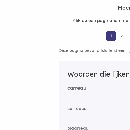
Meer
Klik op een paginanummer 
1
2
Deze pagina bevat uitsluitend een r
Woorden die lijke
carreau
carreaus
bigarreau