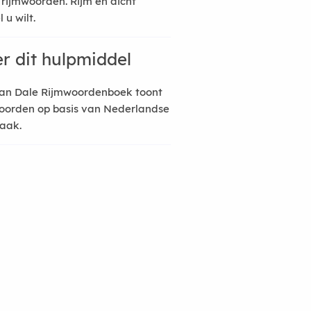
 rijmwoorden. Rijm en dicht
 u wilt.
r dit hulpmiddel
an Dale Rijmwoordenboek toont
oorden op basis van Nederlandse
raak.