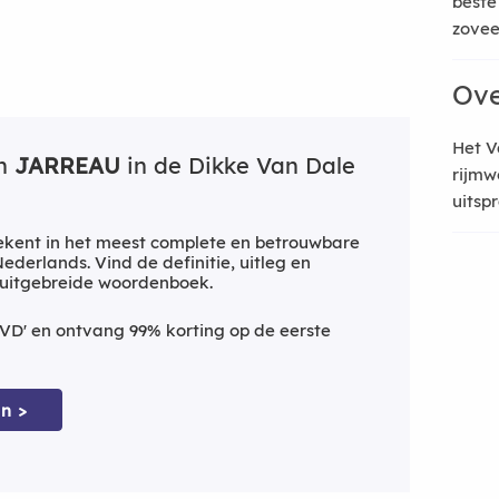
beste
zoveel
Ove
Het V
an
JARREAU
in de Dikke Van Dale
rijmw
uitsp
kent in het meest complete en betrouwbare
derlands. Vind de definitie, uitleg en
 uitgebreide woordenboek.
VD' en ontvang 99% korting op de eerste
n >