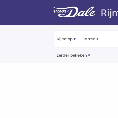
Rij
Rijmt op
Eerder bekeken