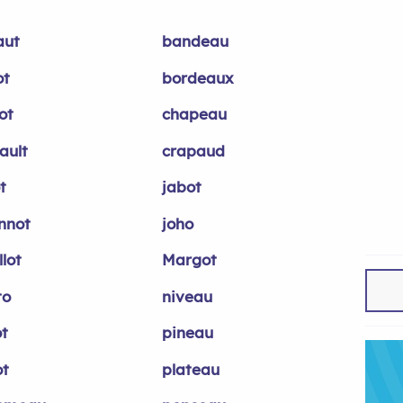
aut
bandeau
ot
bordeaux
ot
chapeau
ault
crapaud
t
jabot
nnot
joho
lot
Margot
to
niveau
ot
pineau
ot
plateau