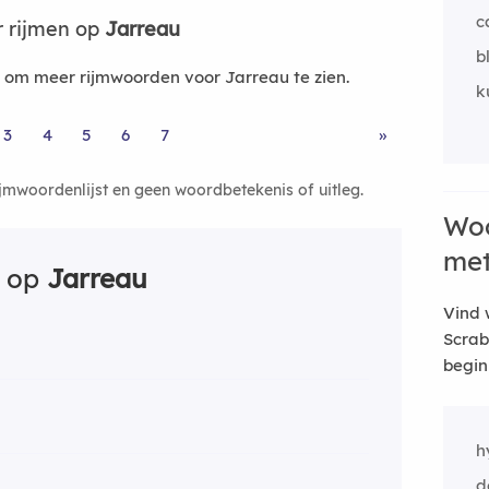
c
 rijmen op
Jarreau
b
om meer rijmwoorden voor Jarreau te zien.
k
3
4
5
6
7
»
ijmwoordenlijst en geen woordbetekenis of uitleg.
Woo
me
n op
Jarreau
Vind 
Scrab
begin
h
d