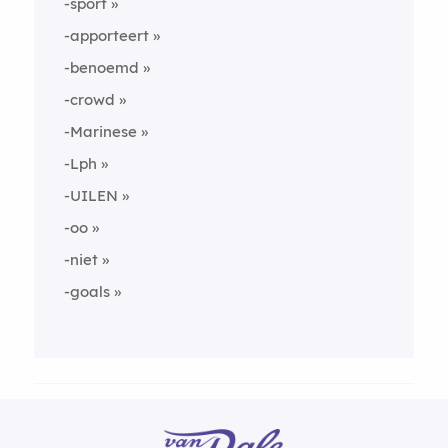
-sport
-apporteert
-benoemd
-crowd
-Marinese
-Lph
-UILEN
-oo
-niet
-goals