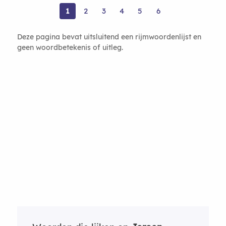
1
2
3
4
5
6
Deze pagina bevat uitsluitend een rijmwoordenlijst en
geen woordbetekenis of uitleg.