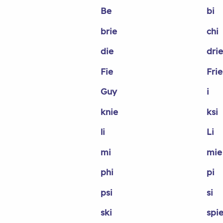
Be
bi
brie
chi
die
drie
Fie
Frie
Guy
i
knie
ksi
li
Li
mi
mie
phi
pi
psi
si
ski
spi