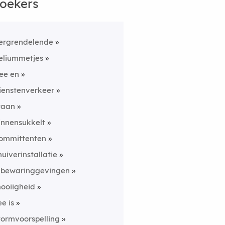
oekers
ergrendelende
eliummetjes
ee en
ienstenverkeer
taan
innensukkelt
ommittenten
nuiverinstallatie
nbewaringgevingen
ooiigheid
ee is
tormvoorspelling