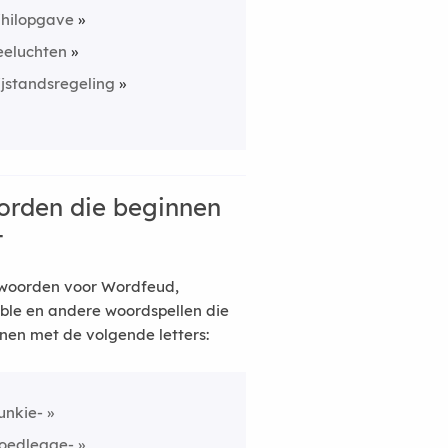
ihilopgave
eeluchten
ijstandsregeling
rden die beginnen
t
woorden voor Wordfeud,
ble en andere woordspellen die
nen met de volgende letters:
unkie-
oedlegge-