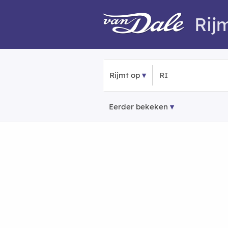
Rij
Rijmt op
Eerder bekeken