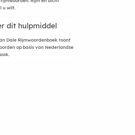
 rijmwoorden. Rijm en dicht
 u wilt.
r dit hulpmiddel
an Dale Rijmwoordenboek toont
oorden op basis van Nederlandse
raak.