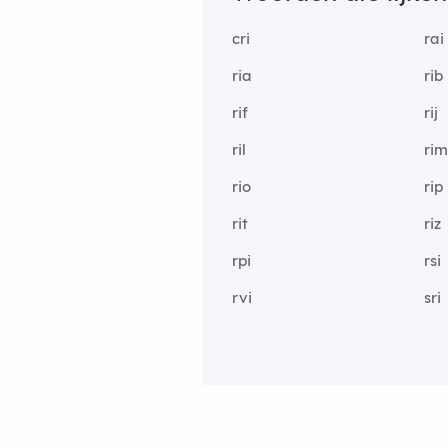
cri
rai
ria
rib
rif
rij
ril
ri
rio
rip
rit
riz
rpi
rsi
rvi
sri