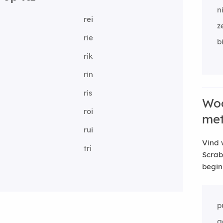
n
rei
z
rie
b
rik
m
rin
ris
Woo
roi
me
rui
Vind 
tri
Scrab
begin
p
g