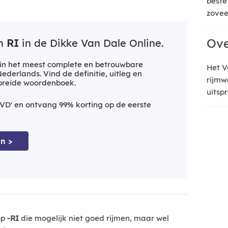
beste
zoveel
Ove
an
RI
in de Dikke Van Dale Online.
in het meest complete en betrouwbare
Het V
derlands. Vind de definitie, uitleg en
rijmw
ebreide woordenboek.
uitsp
VD' en ontvang 99% korting op de eerste
n >
op
-RI
die mogelijk niet goed rijmen, maar wel