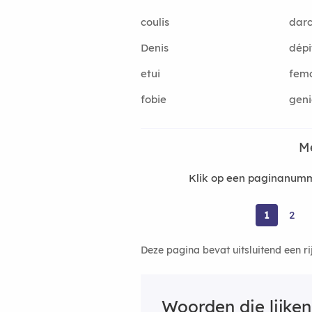
coulis
dar
Denis
dépi
etui
fem
fobie
geni
M
Klik op een paginanumm
1
2
Deze pagina bevat uitsluitend een r
Woorden die lijke