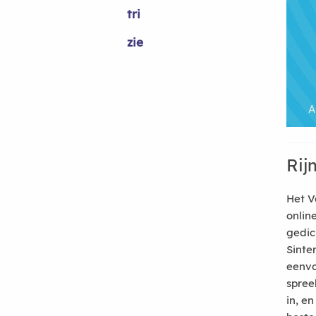
tri
zie
Rij
Het V
onlin
gedic
Sinte
eenvo
spree
in, e