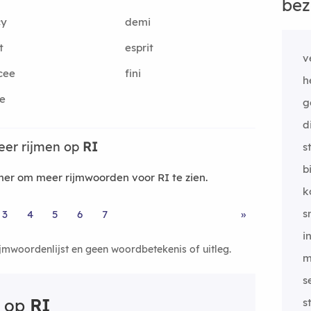
bez
cy
demi
t
esprit
v
cee
fini
h
e
g
d
eer rijmen op
RI
s
b
er om meer rijmwoorden voor RI te zien.
k
s
3
4
5
6
7
»
i
ijmwoordenlijst en geen woordbetekenis of uitleg.
m
s
n op
RI
s