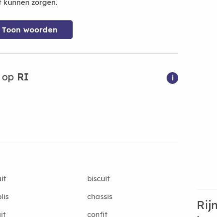
t kunnen zorgen.
Toon woorden
n op
RI
i
it
biscuit
lis
chassis
Rij
it
confit