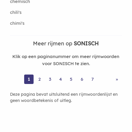
chemisch
chili's
chimi's
Meer rijmen op
SONISCH
Klik op een paginanummer om meer rijmwoorden
voor SONISCH te zien.
1
2
3
4
5
6
7
»
Deze pagina bevat uitsluitend een rijmwoordenlijst en
geen woordbetekenis of uitleg.