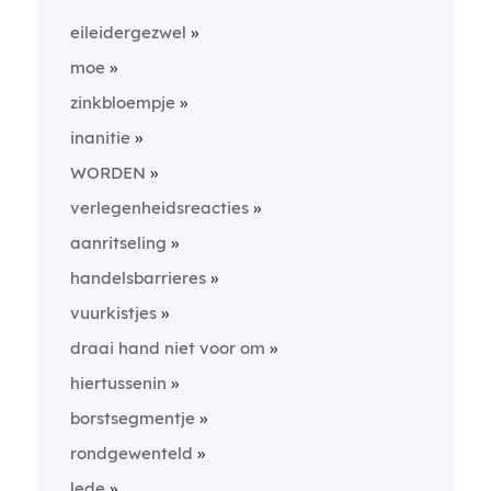
eileidergezwel
moe
zinkbloempje
inanitie
WORDEN
verlegenheidsreacties
aanritseling
handelsbarrieres
vuurkistjes
draai hand niet voor om
hiertussenin
borstsegmentje
rondgewenteld
lede