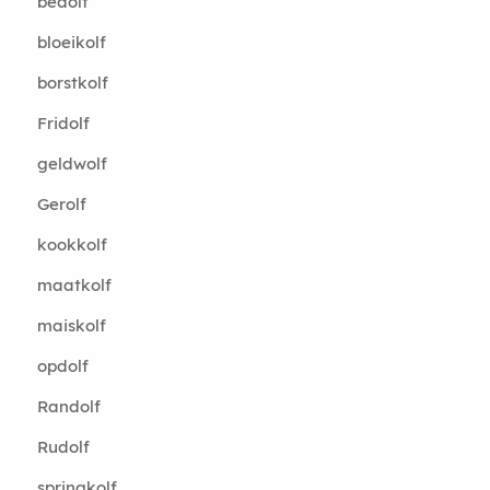
bedolf
bloeikolf
borstkolf
Fridolf
geldwolf
Gerolf
kookkolf
maatkolf
maiskolf
opdolf
Randolf
Rudolf
springkolf