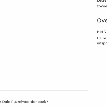
beste
zoveel
Ove
Het V
rijmw
uitsp
an Dale Puzzelwoordenboek?