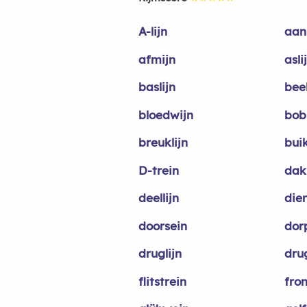
A-lijn
aanl
afmijn
asli
baslijn
beel
bloedwijn
bobl
breuklijn
bui
D-trein
dakl
deellijn
dien
doorsein
dor
druglijn
drug
flitstrein
fron