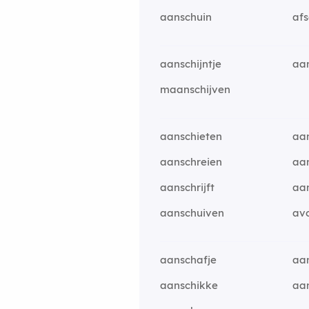
aanschuin
afs
aanschijntje
aan
maanschijven
aanschieten
aa
aanschreien
aan
aanschrijft
aan
aanschuiven
av
aanschafje
aa
aanschikke
aa