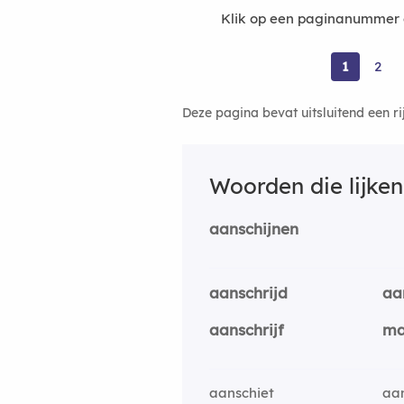
Klik op een paginanummer o
1
2
Deze pagina bevat uitsluitend een r
Woorden die lijke
aanschijnen
aanschrijd
aa
aanschrijf
ma
aanschiet
aa