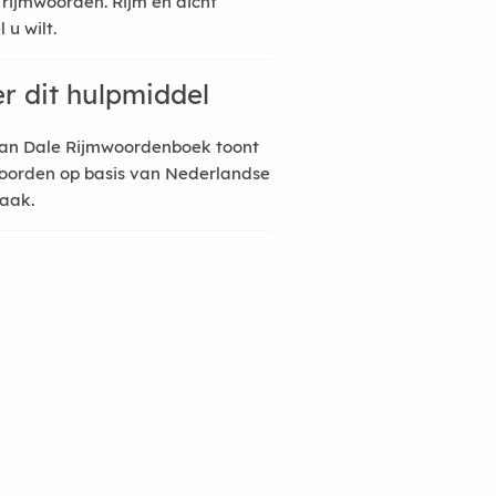
 rijmwoorden. Rijm en dicht
 u wilt.
r dit hulpmiddel
an Dale Rijmwoordenboek toont
oorden op basis van Nederlandse
raak.