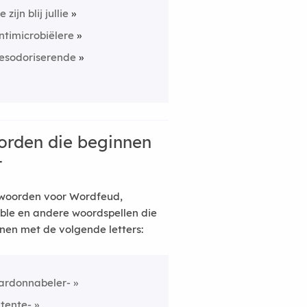
 zijn blij jullie
ntimicrobiëlere
esodoriserende
rden die beginnen
t
woorden voor Wordfeud,
ble en andere woordspellen die
nen met de volgende letters:
ardonnabeler-
itente-