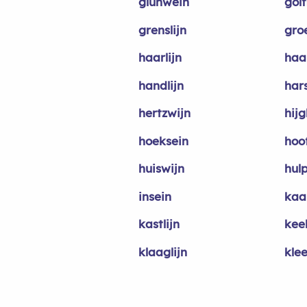
glühwein
golf
grenslijn
groe
haarlijn
haa
handlijn
har
hertzwijn
hijg
hoeksein
hoof
huiswijn
hulp
insein
kaak
kastlijn
keel
klaaglijn
kle