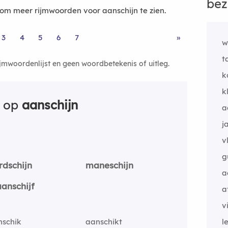
bez
m meer rijmwoorden voor aanschijn te zien.
3
4
5
6
7
»
w
t
ijmwoordenlijst en geen woordbetekenis of uitleg.
k
k
n op
aanschijn
a
j
v
g
rdschijn
maneschijn
a
anschijf
a
v
nschik
aanschikt
l