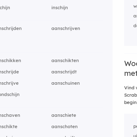
we
chijn
inschijn
a
d
schrijden
aanschrijven
nschikken
aanschikten
Woo
me
schrijde
aanschrijdt
schrijve
aanschuinen
Vind 
ondschijn
Scrab
begin
nschaven
aanschiete
p
nschikte
aanschoten
u