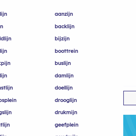
ijn
aanzijn
jn
backlijn
dlijn
bijzijn
ijn
boottrein
kpijn
buslijn
ijn
damlijn
stlijn
doellijn
psplein
drooglijn
slijn
drukmijn
tlijn
geefplein