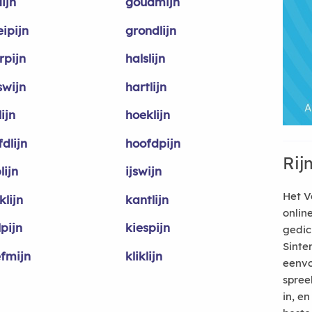
lijn
goudmijn
ipijn
grondlijn
rpijn
halslijn
swijn
hartlijn
lijn
hoeklijn
dlijn
hoofdpijn
Rij
lijn
ijswijn
Het V
lijn
kantlijn
onlin
pijn
kiespijn
gedic
Sinte
efmijn
kliklijn
eenvo
spree
in, e