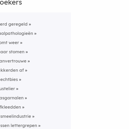
oekers
erd geregeld
aalpathologieën
omt weer
laar stomen
anvertrouwe
akkerden af
lechtbies
ustelier
asgarnalen
fkleedden
ismeelindustrie
essen lettergrepen