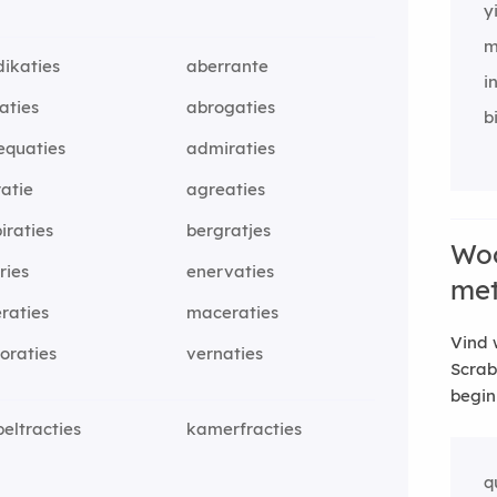
y
m
ikaties
aberrante
i
aties
abrogaties
b
equaties
admiraties
atie
agreaties
iraties
bergratjes
Woo
ries
enervaties
me
eraties
maceraties
Vind 
oraties
vernaties
Scrab
begin
eltracties
kamerfracties
q