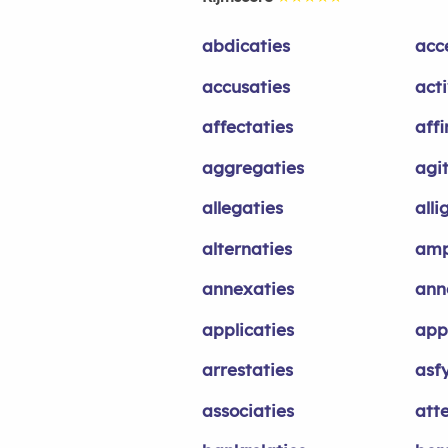
abdicaties
acc
accusaties
act
affectaties
aff
aggregaties
agi
allegaties
alli
alternaties
amp
annexaties
ann
applicaties
app
arrestaties
asf
associaties
atte