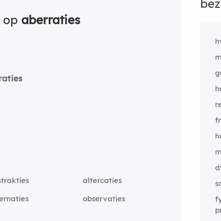
bez
n op
aberraties
h
m
g
raties
h
r
f
h
m
d
trakties
altercaties
s
ernaties
observaties
f
p