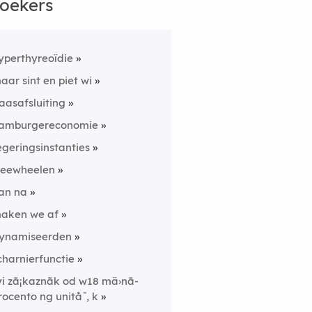
oekers
yperthyreoïdie
aar sint en piet wi
aasafsluiting
amburgereconomie
egeringsinstanties
reewheelen
an na
aken we af
ynamiseerden
charnierfunctie
yi zã¡kaznã­k od w18 mä›nã­
rocento ng unitå¯, k