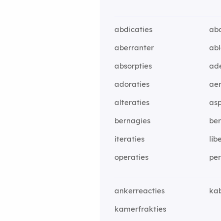
abdicaties
abd
aberranter
abl
absorpties
ad
adoraties
aer
alteraties
asp
bernagies
ber
iteraties
lib
operaties
per
ankerreacties
kab
kamerfrakties