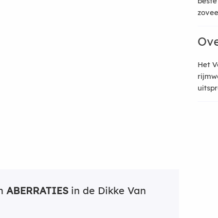
beste
zoveel
Ove
Het V
rijmw
uitsp
an
ABERRATIES
in de Dikke Van