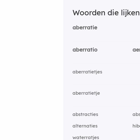
Woorden die lijke
aberratie
aberratio
ae
aberratietjes
aberratietje
abstracties
abs
alternaties
hib
waterratjes