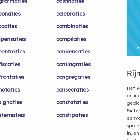
gformaties
calcinaties
bonaties
celebraties
ocaties
combinaties
pensaties
compilaties
centraties
condensaties
iscaties
conflagraties
Rij
frontaties
congregaties
Het V
notaties
consecraties
onlin
signaties
constataties
gedic
Sinte
sternaties
constipaties
eenvo
spree
in, e