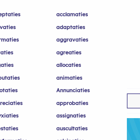
eptaties
acclamaties
ivaties
adaptaties
irmaties
aggravaties
taties
agreaties
gaties
allocaties
utaties
animaties
otaties
Annunciaties
reciaties
approbaties
yxiaties
assignaties
staties
auscultaties