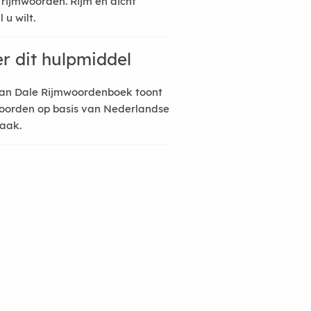
 rijmwoorden. Rijm en dicht
 u wilt.
r dit hulpmiddel
an Dale Rijmwoordenboek toont
oorden op basis van Nederlandse
raak.