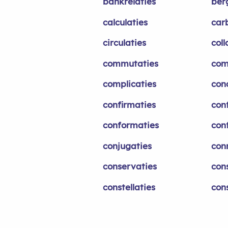
bankrelaties
ber
calculaties
car
circulaties
coll
commutaties
com
complicaties
con
confirmaties
conf
conformaties
con
conjugaties
con
conservaties
con
constellaties
con