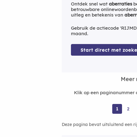
Ontdek snel wat
aberraties
be
betrouwbare onlinewoordenbo
uitleg en betekenis van
aberr
Gebruik de actiecode 'RIJMD
maand.
Start direct met zoeke
Meer 
Klik op een paginanummer o
1
2
Deze pagina bevat uitsluitend een r