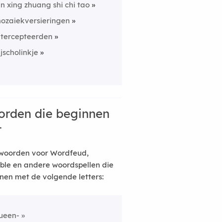
in xing zhuang shi chi tao
ozaiekversieringen
ntercepteerden
ijscholinkje
rden die beginnen
t
woorden voor Wordfeud,
ble en andere woordspellen die
nen met de volgende letters:
ueen-