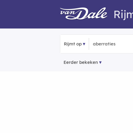
Rij
Rijmt op
Eerder bekeken