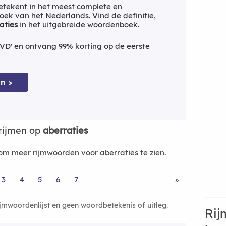
tekent in het meest complete en
ek van het Nederlands. Vind de definitie,
aties
in het uitgebreide woordenboek.
VD' en ontvang 99% korting op de eerste
n >
rijmen op
aberraties
m meer rijmwoorden voor aberraties te zien.
3
4
5
6
7
»
ijmwoordenlijst en geen woordbetekenis of uitleg.
Rij