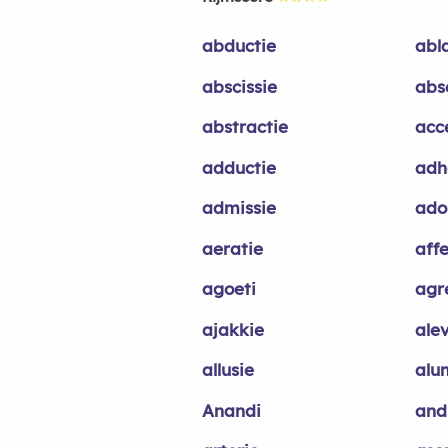
abductie
abl
abscissie
abs
abstractie
acc
adductie
adh
admissie
ado
aeratie
affe
agoeti
agr
ajakkie
alev
allusie
alu
Anandi
and