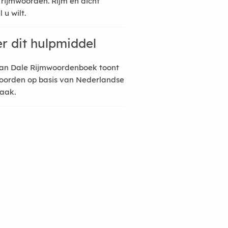
 rijmwoorden. Rijm en dicht
 u wilt.
r dit hulpmiddel
an Dale Rijmwoordenboek toont
oorden op basis van Nederlandse
raak.