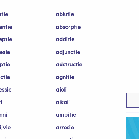
atie
ablutie
entie
absorptie
eptie
additie
esie
adjunctie
ptie
adstructie
ctie
agnitie
essie
aioli
i
alkali
mni
ambitie
ijvie
arrosie