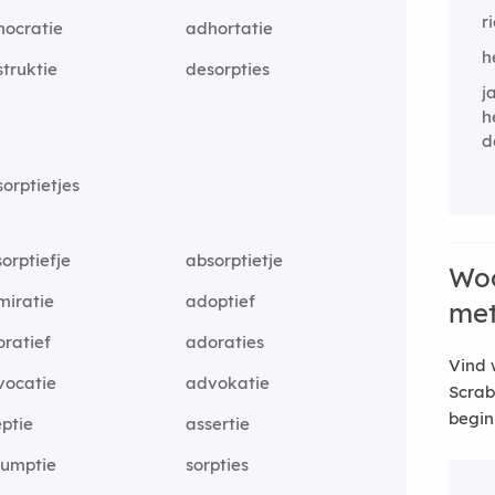
r
hocratie
adhortatie
h
truktie
desorpties
j
h
d
orptietjes
orptiefje
absorptietje
Woo
miratie
adoptief
me
ratief
adoraties
Vind 
vocatie
advokatie
Scrab
begin
ptie
assertie
sumptie
sorpties