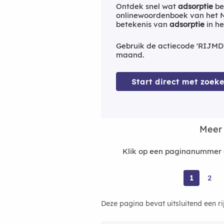
Ontdek snel wat
adsorptie
be
onlinewoordenboek van het Ne
betekenis van
adsorptie
in he
Gebruik de actiecode 'RIJMD
maand.
Start direct met zoeke
Meer 
Klik op een paginanummer o
1
2
Deze pagina bevat uitsluitend een r