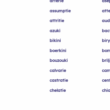
arterie
ase
assumptie
att
attritie
aud
azuki
bac
bikini
bir
boerkini
bom
bouzouki
bril
calvarie
cam
castratie
cen
chelatie
chia