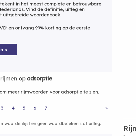
tekent in het meest complete en betrouwbare
derlands. Vind de definitie, uitleg en
t uitgebreide woordenboek.
VD' en ontvang 99% korting op de eerste
n >
rijmen op
adsorptie
m meer rijmwoorden voor adsorptie te zien.
3
4
5
6
7
»
ijmwoordenlijst en geen woordbetekenis of uitleg.
Rij