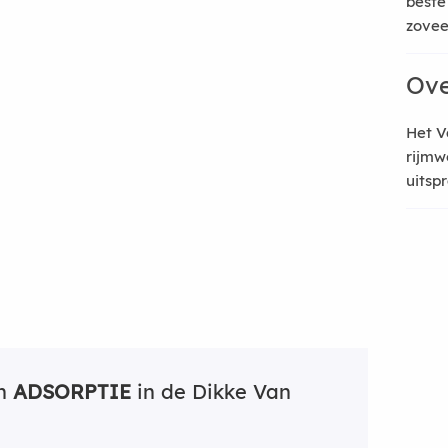
beste
zoveel
Ove
Het V
rijmw
uitsp
an
ADSORPTIE
in de Dikke Van