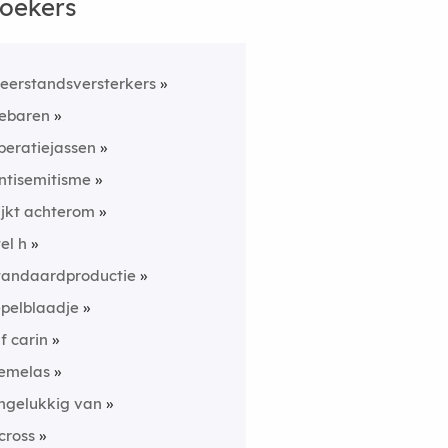
oekers
eerstandsversterkers
ebaren
peratiejassen
ntisemitisme
ijkt achterom
tel h
tandaardproductie
epelblaadje
uf carin
emelas
ngelukkig van
 cross