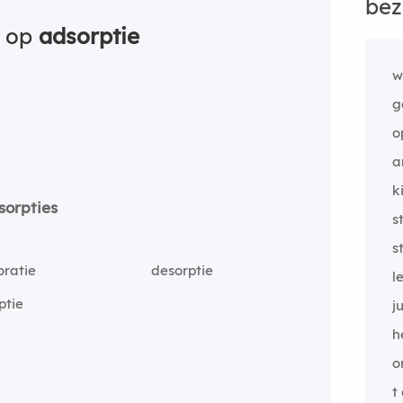
bez
n op
adsorptie
w
g
o
a
k
sorpties
s
s
oratie
desorptie
l
ptie
j
h
o
t