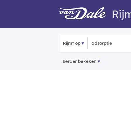
Rij
Rijmt op
Eerder bekeken