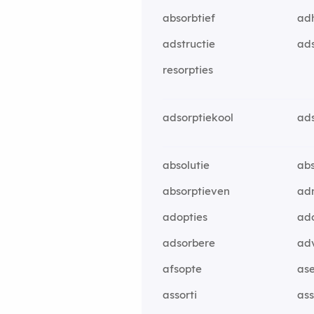
absorbtief
ad
adstructie
ads
resorpties
adsorptiekool
ads
absolutie
abs
absorptieven
ad
adopties
ado
adsorbere
ad
afsopte
ase
assorti
as