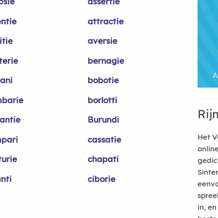
psie
assertie
entie
attractie
itie
aversie
terie
bernagie
yani
bobotie
barie
borlotti
Rij
jantie
Burundi
Het V
pari
cassatie
onlin
turie
chapati
gedic
Sinte
nti
ciborie
eenvo
spree
in, e