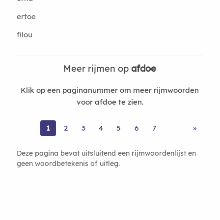
ertoe
filou
Meer rijmen op
afdoe
Klik op een paginanummer om meer rijmwoorden
voor afdoe te zien.
1
2
3
4
5
6
7
»
Deze pagina bevat uitsluitend een rijmwoordenlijst en
geen woordbetekenis of uitleg.