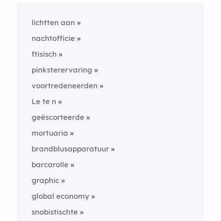
lichtten aan
nachtofficie
ftisisch
pinksterervaring
voortredeneerden
Le te n
geëscorteerde
mortuaria
brandblusapparatuur
barcarolle
graphic
global economy
snobistischte