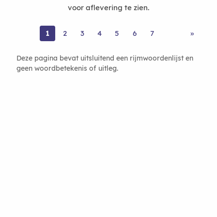
voor aflevering te zien.
1
2
3
4
5
6
7
»
Deze pagina bevat uitsluitend een rijmwoordenlijst en
geen woordbetekenis of uitleg.