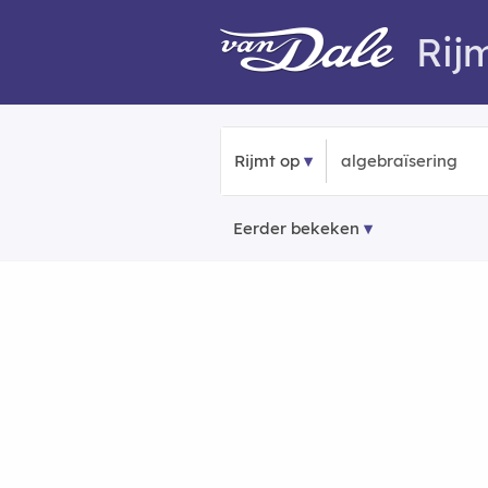
Rij
Rijmt op
Eerder bekeken