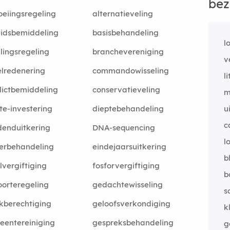
bez
oeiingsregeling
alternatieveling
idsbemiddeling
basisbehandeling
l
lingsregeling
branchevereniging
v
elredenering
commandowisseling
li
lictbemiddeling
conservatieveling
m
te-investering
dieptebehandeling
u
c
denduitkering
DNA-sequencing
l
erbehandeling
eindejaarsuitkering
b
lvergiftiging
fosforvergiftiging
b
orteregeling
gedachtewisseling
s
jkberechtiging
geloofsverkondiging
k
entereiniging
gespreksbehandeling
g