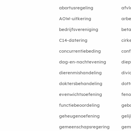
abortusregeling
afvl
AOW-uitkering
arbe
bedrijfsvereniging
beta
C14-datering
cirk
concurrentiebeding
conf
dag-en-nachtevening
diep
dierenmishandeling
divi
doktersbehandeling
dott
evenwichtsoefening
feno
functiebeoordeling
gebo
geheugenoefening
geli
gemeenschapsregering
geme