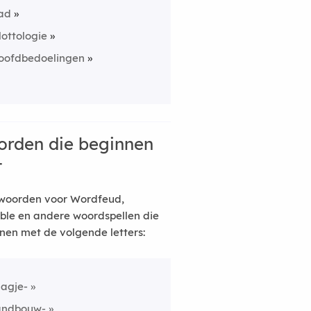
ad
lottologie
oofdbedoelingen
rden die beginnen
t
woorden voor Wordfeud,
ble en andere woordspellen die
nen met de volgende letters:
lagje-
andbouw-