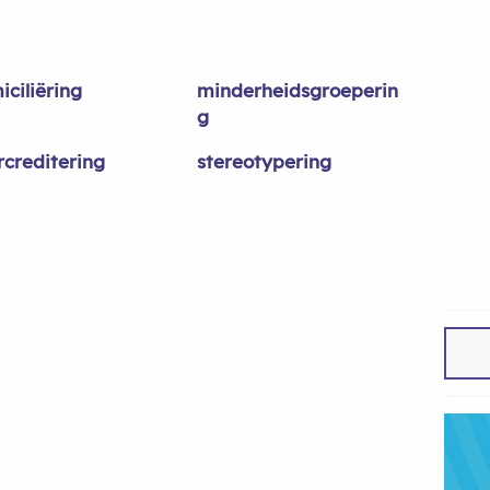
iciliëring
minderheidsgroeperin
g
rcreditering
stereotypering