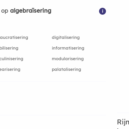
n op
algebraïsering
i
aucratisering
digitalisering
bilisering
informatisering
ulinisering
modularisering
earisering
palatalisering
Rij