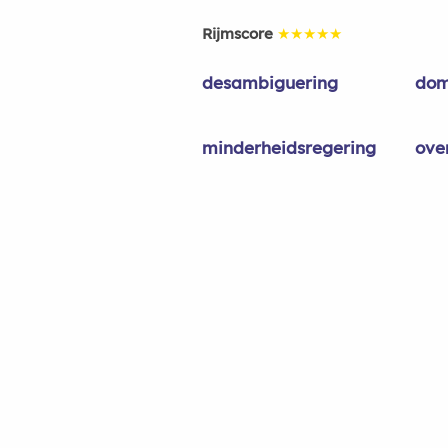
Rijmscore
★★★★★
desambiguering
dom
minderheidsregering
ove