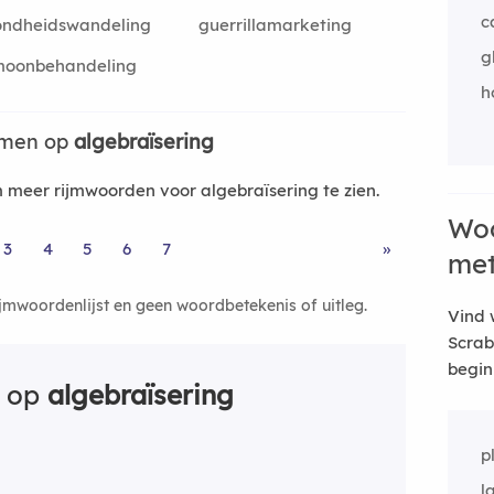
c
ondheidswandeling
guerrillamarketing
g
moonbehandeling
h
jmen op
algebraïsering
meer rijmwoorden voor algebraïsering te zien.
Woo
3
4
5
6
7
»
me
ijmwoordenlijst en geen woordbetekenis of uitleg.
Vind 
Scrab
begin
n op
algebraïsering
p
l