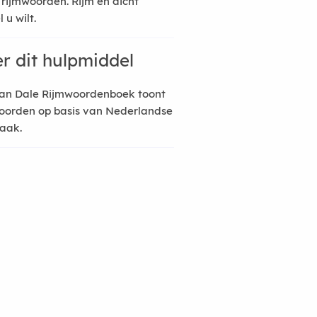
 rijmwoorden. Rijm en dicht
 u wilt.
r dit hulpmiddel
an Dale Rijmwoordenboek toont
oorden op basis van Nederlandse
raak.