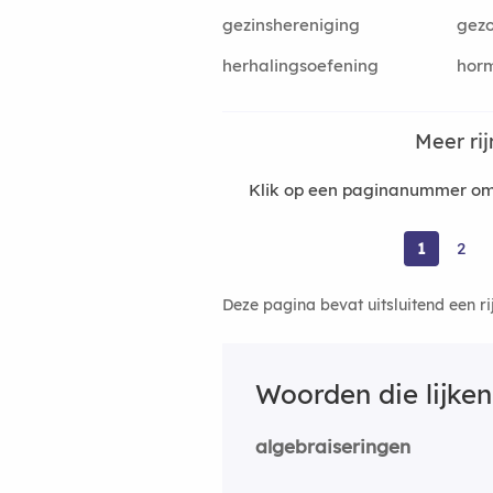
gezinshereniging
gez
herhalingsoefening
hor
Meer ri
Klik op een paginanummer om 
1
2
Deze pagina bevat uitsluitend een r
Woorden die lijke
algebraiseringen