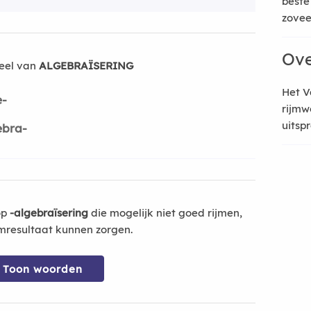
beste
zoveel
Ove
eel van
ALGEBRAÏSERING
Het V
e-
rijmw
uitsp
ebra-
op
-algebraïsering
die mogelijk niet goed rijmen,
mresultaat kunnen zorgen.
Toon woorden