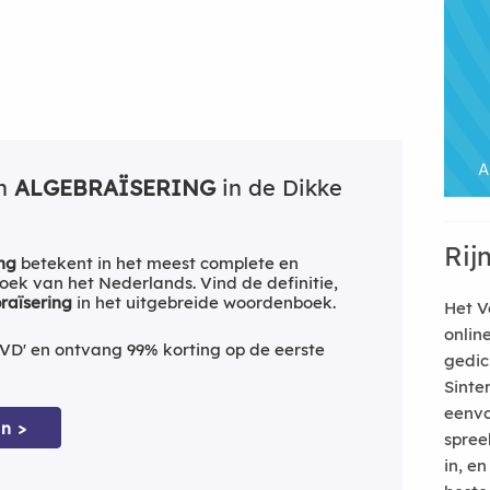
an
ALGEBRAÏSERING
in de Dikke
Rij
ng
betekent in het meest complete en
ek van het Nederlands. Vind de definitie,
raïsering
in het uitgebreide woordenboek.
Het V
onlin
VD' en ontvang 99% korting op de eerste
gedic
Sinte
eenvo
n >
spree
in, e