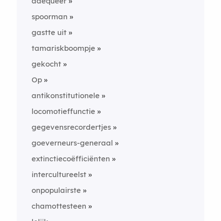
adequeer
spoorman
gastte uit
tamariskboompje
gekocht
Op
antikonstitutionele
locomotieffunctie
gegevensrecordertjes
goeverneurs-generaal
extinctiecoëfficiënten
intercultureelst
onpopulairste
chamottesteen