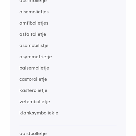
absintolietje
alsemolietjes
amfibolietjes
asfaltolietje
asomobilistje
asymmetrietje
balsemolietje
castorolietje
kasterolietje
vetembolietje
klanksymboliekje
aardbolletje