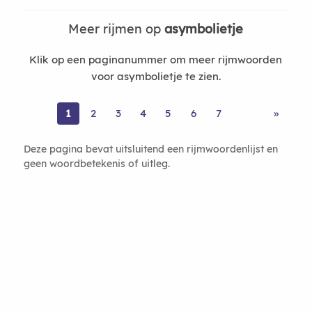
Meer rijmen op
asymbolietje
Klik op een paginanummer om meer rijmwoorden
voor asymbolietje te zien.
1
2
3
4
5
6
7
»
Deze pagina bevat uitsluitend een rijmwoordenlijst en
geen woordbetekenis of uitleg.