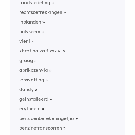
randstedeling
rechtsbetrekkingen
inplanden
polyseem
vier i
khratina kaif xxx vi
graag
abrikozenvla
lensvatting
dandy
geínstalleerd
erytheem
pensioenberekeningetjes
benzinetransporten