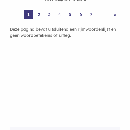
1
2
3
4
5
6
7
»
Deze pagina bevat uitsluitend een rijmwoordenlijst en
geen woordbetekenis of uitleg.