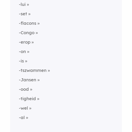
-lui
-set
-flacons
-Congo
-erop
-on
-is
-tszwammen
-Jansen
-ood
-tigheid
-wel
-al