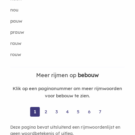
nou
pauw
prauw
rauw
rouw
Meer rijmen op
bebouw
Klik op een paginanummer om meer rijmwoorden
voor bebouw te zien.
1
2
3
4
5
6
7
Deze pagina bevat uitsluitend een rijmwoordenlijst en
geen woordbetekenis of uitleg.