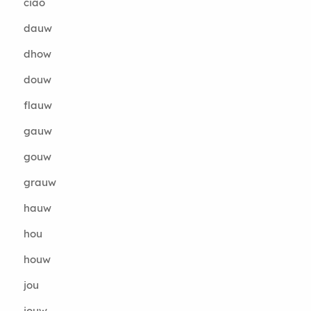
ciao
dauw
dhow
douw
flauw
gauw
gouw
grauw
hauw
hou
houw
jou
jouw