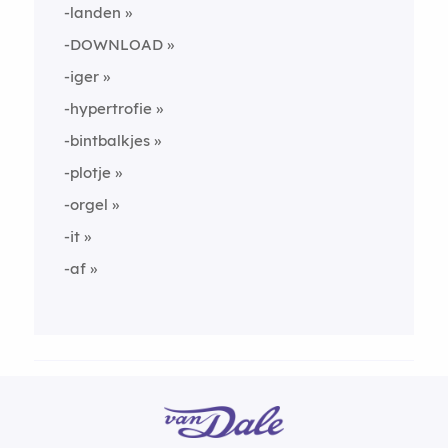
-landen
-DOWNLOAD
-iger
-hypertrofie
-bintbalkjes
-plotje
-orgel
-it
-af