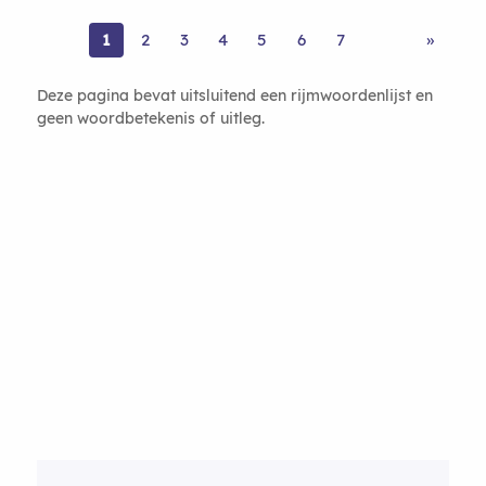
1
2
3
4
5
6
7
»
Deze pagina bevat uitsluitend een rijmwoordenlijst en
geen woordbetekenis of uitleg.