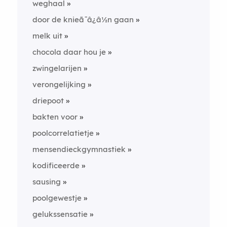
weghaal
door de knieã¯â¿â½n gaan
melk uit
chocola daar hou je
zwingelarijen
verongelijking
driepoot
bakten voor
poolcorrelatietje
mensendieckgymnastiek
kodificeerde
sausing
poolgewestje
gelukssensatie