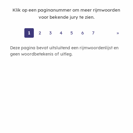
Klik op een paginanummer om meer rijmwoorden
voor bekende jury te zien.
1
2
3
4
5
6
7
»
Deze pagina bevat uitsluitend een rijmwoordenlijst en
geen woordbetekenis of uitleg.