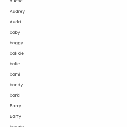
auctie
Audrey
Audri
baby
baggy
bakkie
balie
bami
bandy
barki
Barry
Barty
beanie