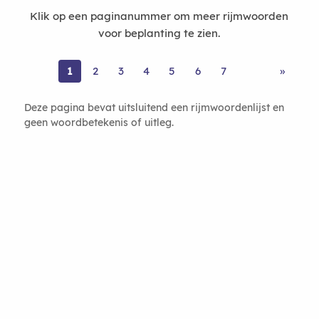
Klik op een paginanummer om meer rijmwoorden
voor beplanting te zien.
1
2
3
4
5
6
7
»
Deze pagina bevat uitsluitend een rijmwoordenlijst en
geen woordbetekenis of uitleg.