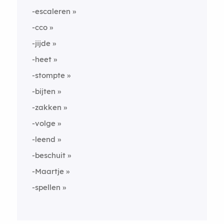
-escaleren
-cco
-jijde
-heet
-stompte
-bijten
-zakken
-volge
-leend
-beschuit
-Maartje
-spellen