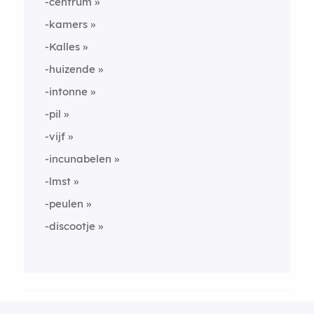
-centrum
-kamers
-Kalles
-huizende
-intonne
-pil
-vijf
-incunabelen
-lmst
-peulen
-discootje