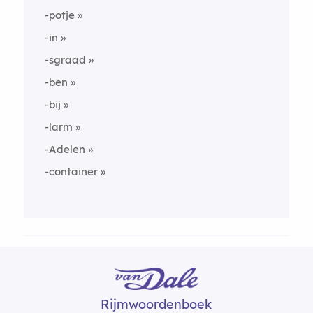
-potje
-in
-sgraad
-ben
-bij
-larm
-Adelen
-container
Rijmwoordenboek