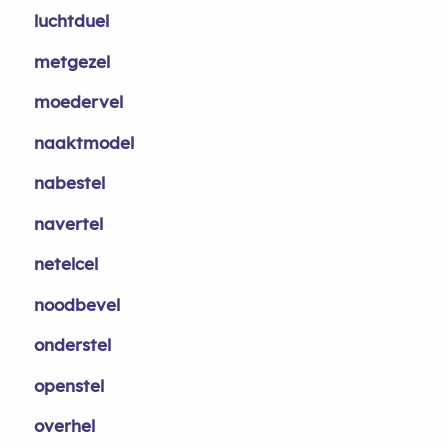
luchtduel
metgezel
moedervel
naaktmodel
nabestel
navertel
netelcel
noodbevel
onderstel
openstel
overhel