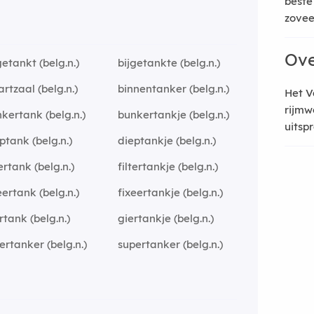
beste
zoveel
Ove
getankt (belg.n.)
bijgetankte (belg.n.)
jartzaal (belg.n.)
binnentanker (belg.n.)
Het V
rijmw
kertank (belg.n.)
bunkertankje (belg.n.)
uitsp
ptank (belg.n.)
dieptankje (belg.n.)
tertank (belg.n.)
filtertankje (belg.n.)
eertank (belg.n.)
fixeertankje (belg.n.)
rtank (belg.n.)
giertankje (belg.n.)
iertanker (belg.n.)
supertanker (belg.n.)