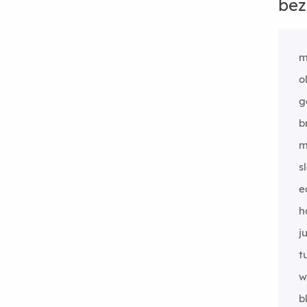
bez
m
o
g
b
m
s
e
h
j
t
w
b