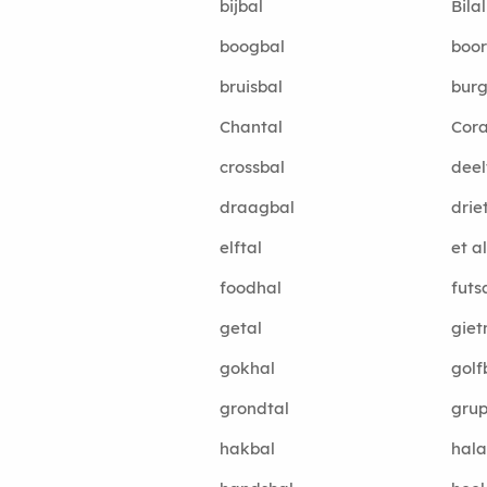
bijbal
Bilal
boogbal
boo
bruisbal
bur
Chantal
Cora
crossbal
deel
draagbal
drie
elftal
et al
foodhal
futs
getal
giet
gokhal
golf
grondtal
grup
hakbal
hala