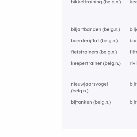
bikkeltraining (belg.n.)
kee
biljartbanden (belg.n.)
bil
boerderijflat (belg.n.)
bun
fietstrainers (belg.n.)
fil
keepertrainer (belg.n.)
riv
nieuwjaarsvogel
bij
(belg.n.)
bijtanken (belg.n.)
bij