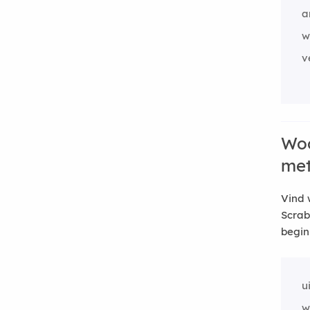
a
w
v
Woo
me
Vind 
Scrab
begin
u
w