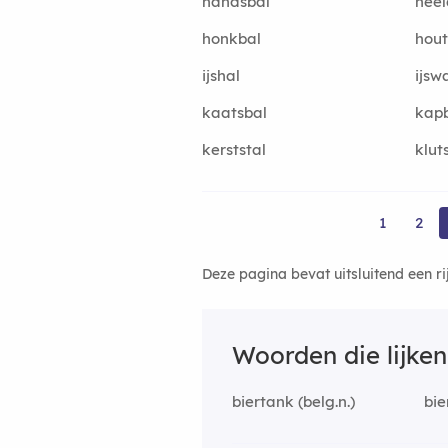
handsbal
heel
honkbal
hou
ijshal
ijsw
kaatsbal
kap
kerststal
klut
1
2
Deze pagina bevat uitsluitend een r
Woorden die lijke
biertank (belg.n.)
bie