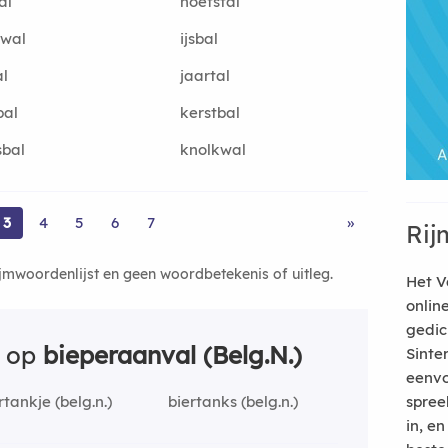
al
hoefstal
twal
ijsbal
al
jaartal
bal
kerstbal
sbal
knolkwal
3
4
5
6
7
»
Rij
ijmwoordenlijst en geen woordbetekenis of uitleg.
Het V
onlin
gedic
n op
bieperaanval (Belg.N.)
Sinte
eenvo
rtankje (belg.n.)
biertanks (belg.n.)
spree
in, e