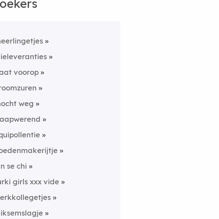
oekers
eerlingetjes
lieleveranties
aat voorop
roomzuren
ocht weg
laapwerend
quipollentie
oedenmakerijtje
un se chi
urki girls xxx vide
erkkollegetjes
liksemslagje