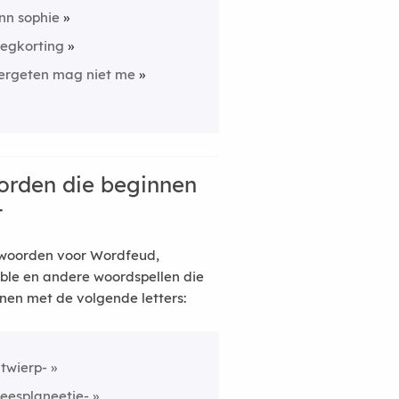
nn sophie
egkorting
ergeten mag niet me
rden die beginnen
t
woorden voor Wordfeud,
ble en andere woordspellen die
nen met de volgende letters:
itwierp-
eesplaneetje-