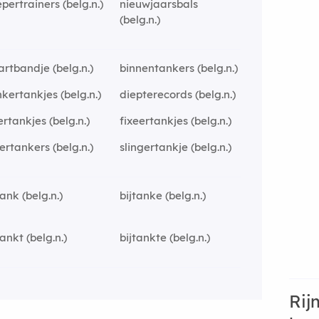
pertrainers (belg.n.)
nieuwjaarsbals
(belg.n.)
jartbandje (belg.n.)
binnentankers (belg.n.)
kertankjes (belg.n.)
diepterecords (belg.n.)
tertankjes (belg.n.)
fixeertankjes (belg.n.)
iertankers (belg.n.)
slingertankje (belg.n.)
tank (belg.n.)
bijtanke (belg.n.)
tankt (belg.n.)
bijtankte (belg.n.)
Rij