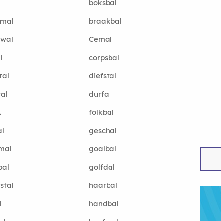
boksbal
rmal
braakbal
gwal
Cemal
l
corpsbal
tal
diefstal
tal
durfal
.
folkbal
al
geschal
mal
goalbal
bal
golfdal
stal
haarbal
l
handbal