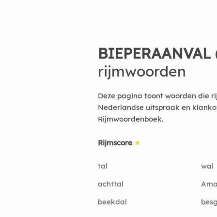
BIEPERAANVAL (
rijmwoorden
Deze pagina toont woorden die ri
Nederlandse uitspraak en klanko
Rijmwoordenboek.
Rijmscore
★
tal
wal
achttal
Ama
beekdal
besg