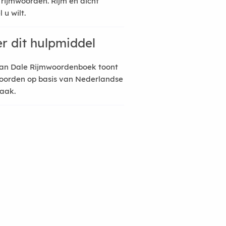
 rijmwoorden. Rijm en dicht
 u wilt.
r dit hulpmiddel
an Dale Rijmwoordenboek toont
oorden op basis van Nederlandse
raak.