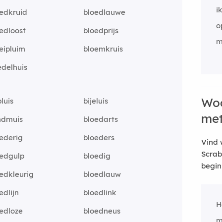
i
edkruid
bloedlauwe
o
edloost
bloedprijs
m
eipluim
bloemkruis
delhuis
Woo
luis
bijeluis
me
ndmuis
bloedarts
ederig
bloeders
Vind 
Scrab
oedgulp
bloedig
begin
edkleurig
bloedlauw
edlijn
bloedlink
H
edloze
bloedneus
m