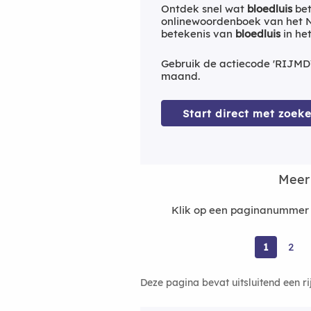
Ontdek snel wat
bloedluis
bet
onlinewoordenboek van het Ne
betekenis van
bloedluis
in he
Gebruik de actiecode 'RIJMD
maand.
Start direct met zoeke
Meer
Klik op een paginanummer o
1
2
Deze pagina bevat uitsluitend een r