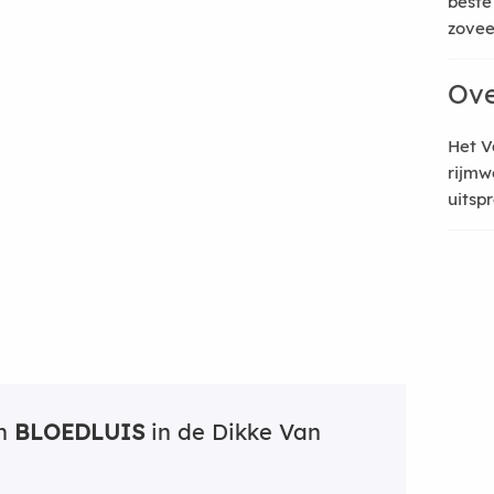
beste
zoveel
Ove
Het V
rijmw
uitsp
an
BLOEDLUIS
in de Dikke Van