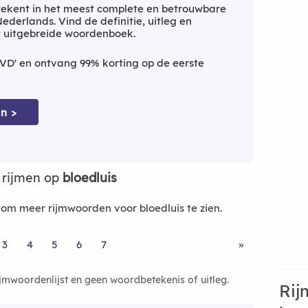
ekent in het meest complete en betrouwbare
derlands. Vind de definitie, uitleg en
t uitgebreide woordenboek.
VD' en ontvang 99% korting op de eerste
n >
 rijmen op
bloedluis
m meer rijmwoorden voor bloedluis te zien.
3
4
5
6
7
»
ijmwoordenlijst en geen woordbetekenis of uitleg.
Rij