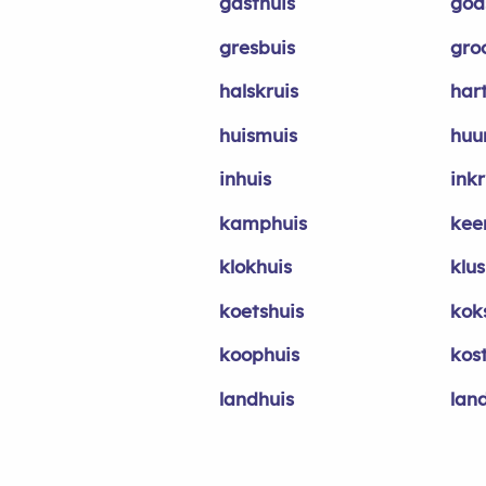
gasthuis
god
gresbuis
gro
halskruis
hart
huismuis
huu
inhuis
inkr
kamphuis
keer
klokhuis
klus
koetshuis
kok
koophuis
kos
landhuis
lan