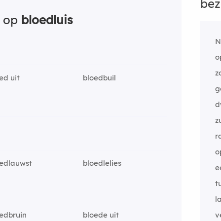
bez
n op
bloedluis
N
o
z
ed uit
bloedbuil
g
d
z
r
o
oedlauwst
bloedlelies
e
t
l
edbruin
bloede uit
v