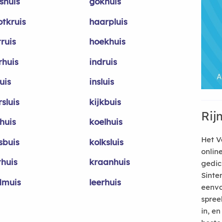
shuis
gokhuis
otkruis
haarpluis
ruis
hoekhuis
rhuis
indruis
uis
insluis
sluis
kijkbuis
Rij
huis
koelhuis
Het V
sbuis
kolksluis
onlin
thuis
kraanhuis
gedic
Sinte
dmuis
leerhuis
eenvo
spree
in, e