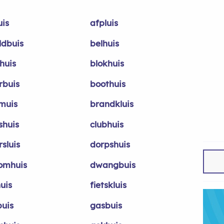
uis
afpluis
ldbuis
belhuis
fhuis
blokhuis
rbuis
boothuis
muis
brandkluis
shuis
clubhuis
sluis
dorpshuis
omhuis
dwangbuis
uis
fietskluis
buis
gasbuis