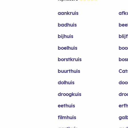
aankruis
afk
badhuis
bee
bijhuis
blij
boelhuis
boo
borstkruis
bos
buurthuis
Cat
dolhuis
door
droogkuis
dro
eethuis
erfh
filmhuis
gal