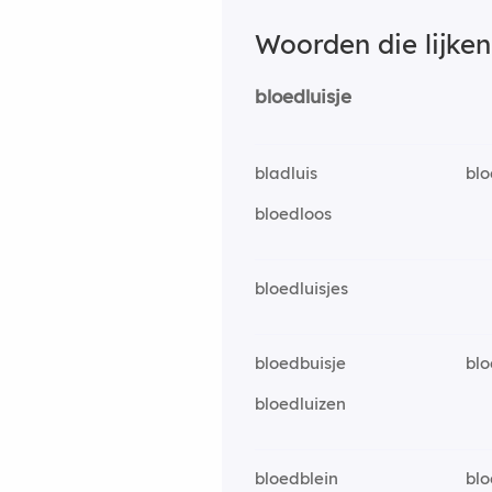
Woorden die lijke
bloedluisje
bladluis
blo
bloedloos
bloedluisjes
bloedbuisje
bl
bloedluizen
bloedblein
blo