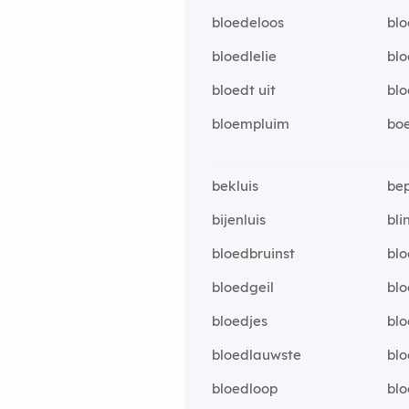
bloedeloos
blo
bloedlelie
blo
bloedt uit
blo
bloempluim
boe
bekluis
bep
bijenluis
bli
bloedbruinst
blo
bloedgeil
bl
bloedjes
blo
bloedlauwste
blo
bloedloop
blo