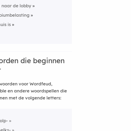
k naar de lobby
piumbelasting
uis is
rden die beginnen
t
woorden voor Wordfeud,
ble en andere woordspellen die
nen met de volgende letters:
olp-
elks-