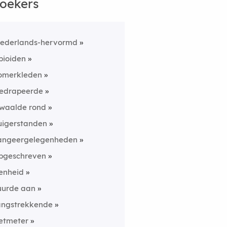
oekers
ederlands-hervormd
pioiden
omerkleden
edrapeerde
waalde rond
uigerstanden
angeergelegenheden
pgeschreven
enheid
uurde aan
angstrekkende
etmeter