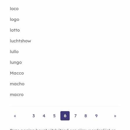
loco
logo
lotto
luchtshow
lullo
lungo
Macco
macho
macro
«
3
4
5
6
7
8
9
»