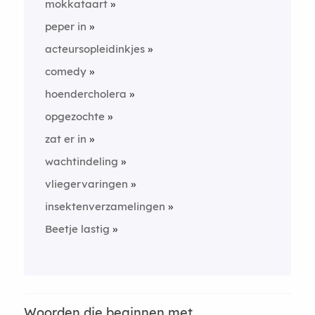
mokkataart
peper in
acteursopleidinkjes
comedy
hoendercholera
opgezochte
zat er in
wachtindeling
vliegervaringen
insektenverzamelingen
Beetje lastig
Woorden die beginnen met