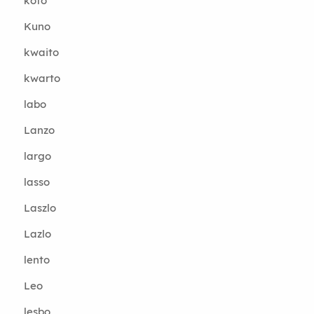
koto
Kuno
kwaito
kwarto
labo
Lanzo
largo
lasso
Laszlo
Lazlo
lento
Leo
lesbo