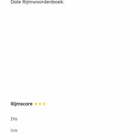
Dale Rijmwoordenboek.
Rijmscore
★★★
Ito
ivo