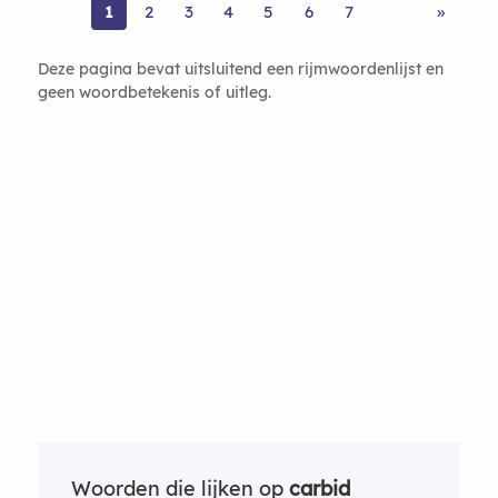
1
2
3
4
5
6
7
»
Deze pagina bevat uitsluitend een rijmwoordenlijst en
geen woordbetekenis of uitleg.
Woorden die lijken op
carbid