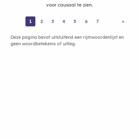
voor causaal te zien.
1
2
3
4
5
6
7
»
Deze pagina bevat uitsluitend een rijmwoordenlijst en
geen woordbetekenis of uitleg.