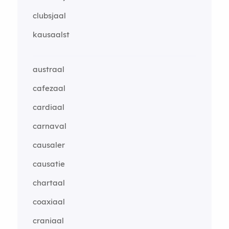
clubsjaal
kausaalst
austraal
cafezaal
cardiaal
carnaval
causaler
causatie
chartaal
coaxiaal
craniaal