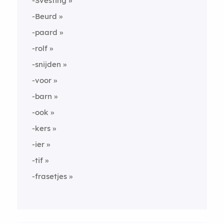
-Svesting
-Beurd
-paard
-rolf
-snijden
-voor
-barn
-ook
-kers
-ier
-tif
-frasetjes