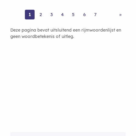
1
2
3
4
5
6
7
»
Deze pagina bevat uitsluitend een rijmwoordenlijst en
geen woordbetekenis of uitleg.