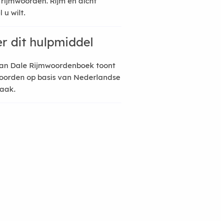
 rijmwoorden. Rijm en dicht
 u wilt.
r dit hulpmiddel
an Dale Rijmwoordenboek toont
oorden op basis van Nederlandse
raak.