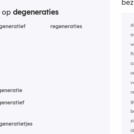
bez
n op
degeneraties
d
generatief
regeneraties
a
w
f
o
o
v
generatie
r
g
generatief
b
z
generatietjes
i