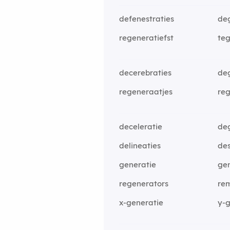
defenestraties
deg
regeneratiefst
te
decerebraties
de
regeneraatjes
re
deceleratie
de
delineaties
des
generatie
gen
regenerators
re
x-generatie
y-g