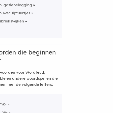
bligatiebelegging
ouwsculptuurtjes
abriekswijken
rden die beginnen
t
woorden voor Wordfeud,
ble en andere woordspellen die
nen met de volgende letters:
mk-
une-