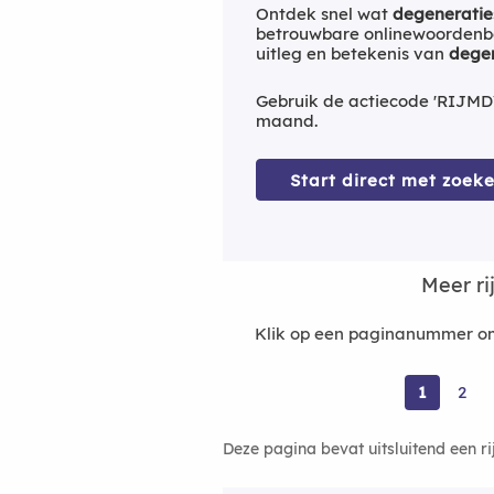
Ontdek snel wat
degeneratie
betrouwbare onlinewoordenbo
uitleg en betekenis van
degen
Gebruik de actiecode 'RIJMD
maand.
Start direct met zoeke
Meer r
Klik op een paginanummer om
1
2
Deze pagina bevat uitsluitend een r