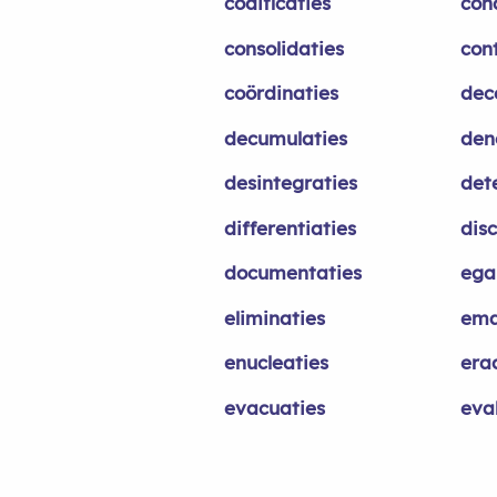
codificaties
coh
consolidaties
con
coördinaties
dec
decumulaties
den
desintegraties
det
differentiaties
dis
documentaties
egal
eliminaties
ema
enucleaties
era
evacuaties
eva