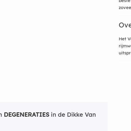
beste
zoveel
Ove
Het V
rijmw
uitsp
an
DEGENERATIES
in de Dikke Van