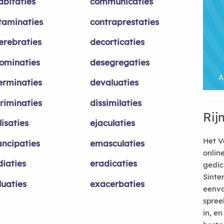
abitaties
communicaties
taminaties
contraprestaties
erebraties
decorticaties
ominaties
desegregaties
erminaties
devaluaties
criminaties
dissimilaties
Rij
isaties
ejaculaties
Het V
ncipaties
emasculaties
onlin
diaties
eradicaties
gedic
Sinte
luaties
exacerbaties
eenvo
spree
in, e