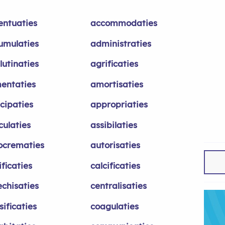
entuaties
accommodaties
umulaties
administraties
lutinaties
agrificaties
mentaties
amortisaties
cipaties
appropriaties
culaties
assibilaties
ocrematies
autorisaties
ficaties
calcificaties
echisaties
centralisaties
sificaties
coagulaties