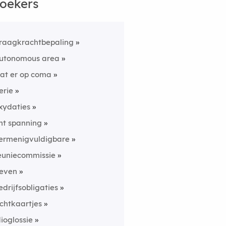
oekers
raagkrachtbepaling
utonomous area
at er op coma
lerie
xydaties
nt spanning
ermenigvuldigbare
euniecommissie
even
edrijfsobligaties
ichtkaartjes
dioglossie