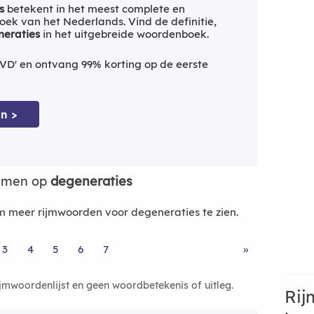
s
betekent in het meest complete en
ek van het Nederlands. Vind de definitie,
eraties
in het uitgebreide woordenboek.
VD' en ontvang 99% korting op de eerste
n >
ijmen op
degeneraties
 meer rijmwoorden voor degeneraties te zien.
3
4
5
6
7
»
ijmwoordenlijst en geen woordbetekenis of uitleg.
Rij