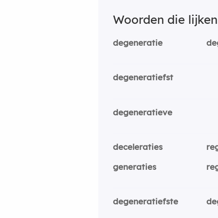
Woorden die lijke
degeneratie
de
degeneratiefst
degeneratieve
deceleraties
re
generaties
re
degeneratiefste
de