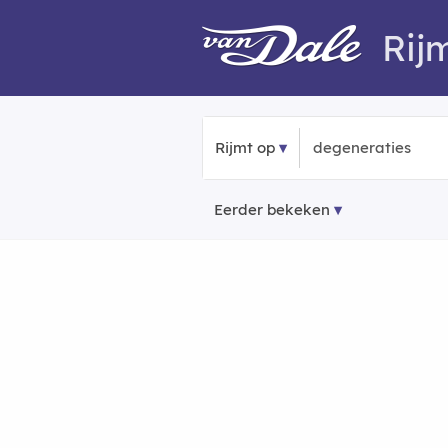
Rij
Rijmt op
Eerder bekeken