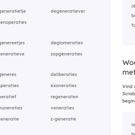
o
eneratietje
degeneratiever
b
genoperaties
f
genereetjes
deglomeraties
generatieve
zapgeneraties
Woo
me
generes
deliberaties
peraties
exoneraties
Vind 
Scrab
eratief
regeneraten
begin
muneraties
veneraties
eneratie
z-generatie
o
h