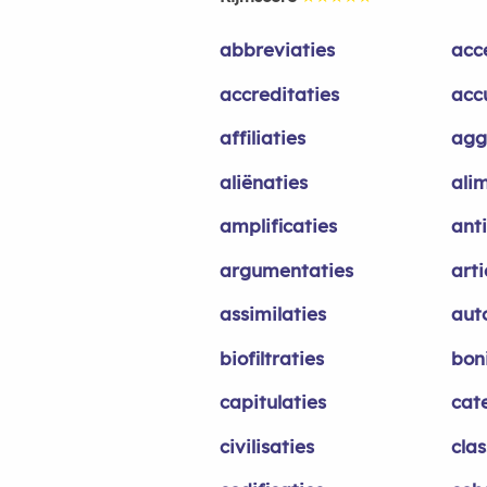
abbreviaties
acc
accreditaties
acc
affiliaties
agg
aliënaties
ali
amplificaties
anti
argumentaties
arti
assimilaties
aut
biofiltraties
boni
capitulaties
cat
civilisaties
clas