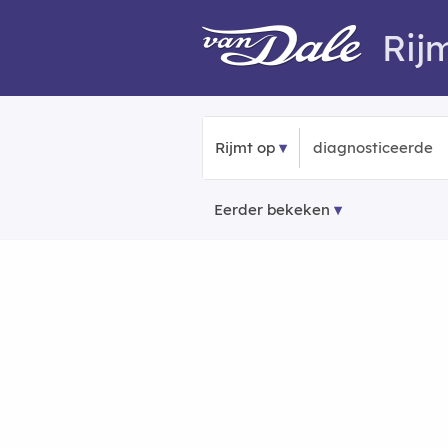
Rij
Rijmt op
Eerder bekeken