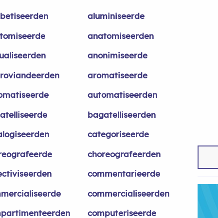
abetiseerden
aluminiseerde
tomiseerde
anatomiseerden
ualiseerden
anonimiseerde
roviandeerden
aromatiseerde
omatiseerde
automatiseerden
atelliseerde
bagatelliseerden
alogiseerden
categoriseerde
reografeerde
choreografeerden
ectiviseerden
commentarieerde
mercialiseerde
commercialiseerden
partimenteerden
computeriseerde