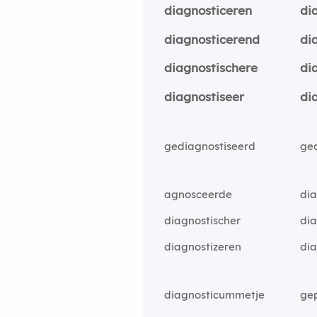
diagnosticeren
di
diagnosticerend
di
diagnostischere
di
diagnostiseer
di
gediagnostiseerd
ge
agnosceerde
dia
diagnostischer
dia
diagnostizeren
dia
diagnosticummetje
ge