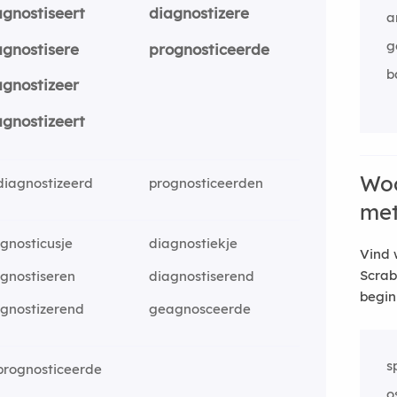
agnostiseert
diagnostizere
a
g
agnostisere
prognosticeerde
b
agnostizeer
agnostizeert
Woo
diagnostizeerd
prognosticeerden
me
gnosticusje
diagnostiekje
Vind 
Scrab
gnostiseren
diagnostiserend
begin
gnostizerend
geagnosceerde
s
prognosticeerde
o