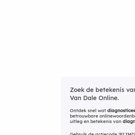
Zoek de betekenis v
Van Dale Online.
Ontdek snel wat
diagnostice
betrouwbare onlinewoordenbo
uitleg en betekenis van
diagn
Gebruik de actiecode 'RIJMD