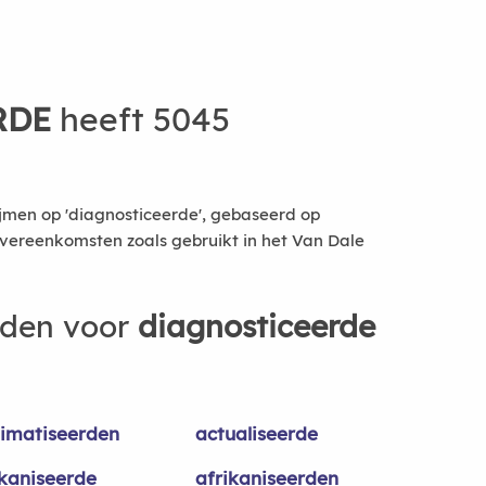
RDE
heeft 5045
jmen op 'diagnosticeerde', gebaseerd op
vereenkomsten zoals gebruikt in het Van Dale
rden voor
diagnosticeerde
limatiseerden
actualiseerde
ikaniseerde
afrikaniseerden