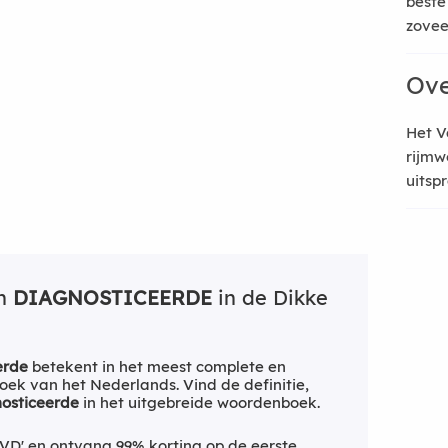
beste
zoveel
Ove
Het V
rijmw
uitsp
an
DIAGNOSTICEERDE
in de Dikke
erde
betekent in het meest complete en
ek van het Nederlands. Vind de definitie,
osticeerde
in het uitgebreide woordenboek.
VD' en ontvang 99% korting op de eerste