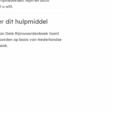
 rijmwoorden. Rijm en dicht
 u wilt.
r dit hulpmiddel
an Dale Rijmwoordenboek toont
oorden op basis van Nederlandse
raak.