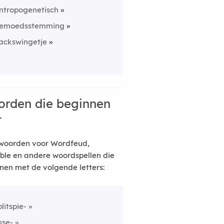
ntropogenetisch
emoedsstemming
ackswingetje
rden die beginnen
t
woorden voor Wordfeud,
ble en andere woordspellen die
nen met de volgende letters:
plitspie-
sse-