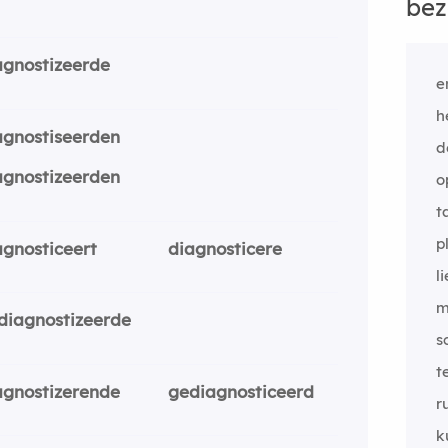
bez
agnostizeerde
e
h
agnostiseerden
d
agnostizeerden
o
t
p
agnosticeert
diagnosticere
l
m
diagnostizeerde
s
t
agnostizerende
gediagnosticeerd
r
k