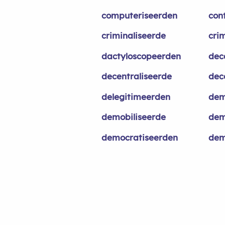
computeriseerden
con
criminaliseerde
cri
dactyloscopeerden
dec
decentraliseerde
dec
delegitimeerden
dem
demobiliseerde
dem
democratiseerden
dem