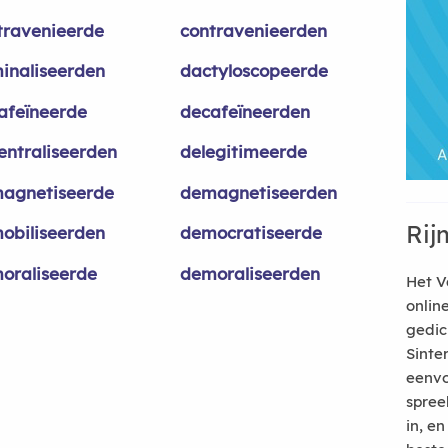
travenieerde
contravenieerden
minaliseerden
dactyloscopeerde
afeïneerde
decafeïneerden
entraliseerden
delegitimeerde
agnetiseerde
demagnetiseerden
Rij
obiliseerden
democratiseerde
oraliseerde
demoraliseerden
Het V
onlin
gedic
Sinte
eenvo
spree
in, e