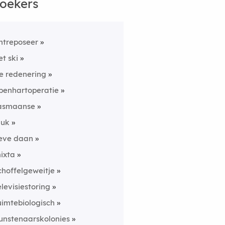
oekers
ntreposeer
et ski
e redenering
penhartoperatie
asmaanse
luk
ieve daan
ixta
choffelgeweitje
elevisiestoring
uimtebiologisch
unstenaarskolonies