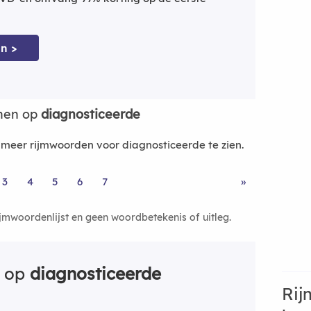
n >
men op
diagnosticeerde
eer rijmwoorden voor diagnosticeerde te zien.
3
4
5
6
7
»
ijmwoordenlijst en geen woordbetekenis of uitleg.
n op
diagnosticeerde
Rij