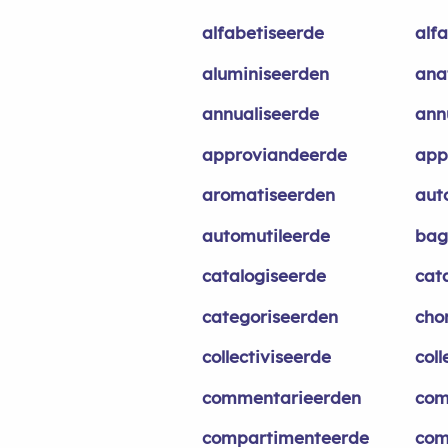
alfabetiseerde
alf
aluminiseerden
ana
annualiseerde
ann
approviandeerde
app
aromatiseerden
aut
automutileerde
bag
catalogiseerde
cat
categoriseerden
cho
collectiviseerde
coll
commentarieerden
com
compartimenteerde
com