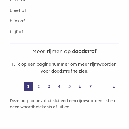
bleef af
blies af
blijf af
Meer rijmen op
doodstraf
Klik op een paginanummer om meer rijmwoorden
voor doodstraf te zien.
1
2
3
4
5
6
7
»
Deze pagina bevat uitsluitend een rijmwoordenlijst en
geen woordbetekenis of uitleg.