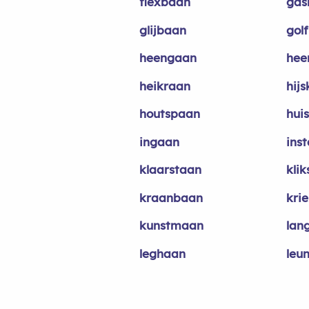
flexbaan
gas
glijbaan
gol
heengaan
hee
heikraan
hij
houtspaan
hui
ingaan
ins
klaarstaan
kli
kraanbaan
kri
kunstmaan
lan
leghaan
leu