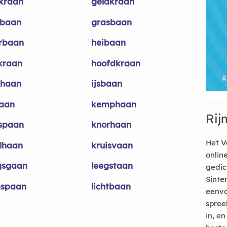
kraan
geldkraan
fbaan
grasbaan
rbaan
heibaan
skraan
hoofdkraan
shaan
ijsbaan
taan
kemphaan
Rij
kspaan
knorhaan
Het V
elhaan
kruisvaan
onlin
gsgaan
leegstaan
gedic
Sinte
nspaan
lichtbaan
eenvo
spree
in, e