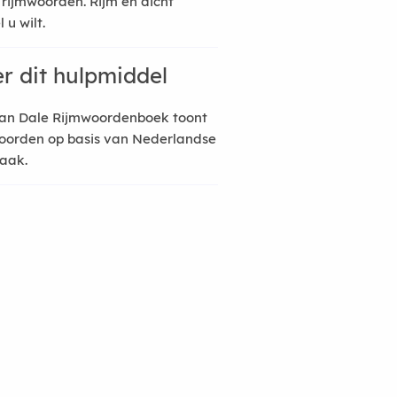
 rijmwoorden. Rijm en dicht
 u wilt.
r dit hulpmiddel
an Dale Rijmwoordenboek toont
oorden op basis van Nederlandse
raak.