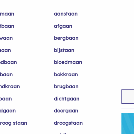
nmaan
aanstaan
tbaan
afgaan
waan
bergbaan
maan
bijstaan
edbaan
bloedmaan
baan
bokkraan
ndkraan
brugbaan
baan
dichtgaan
dgaan
doorgaan
roog staan
droogstaan