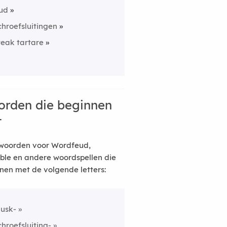
ud
chroefsluitingen
teak tartare
rden die beginnen
t
woorden voor Wordfeud,
ble en andere woordspellen die
nen met de volgende letters:
usk-
chroefsluiting-