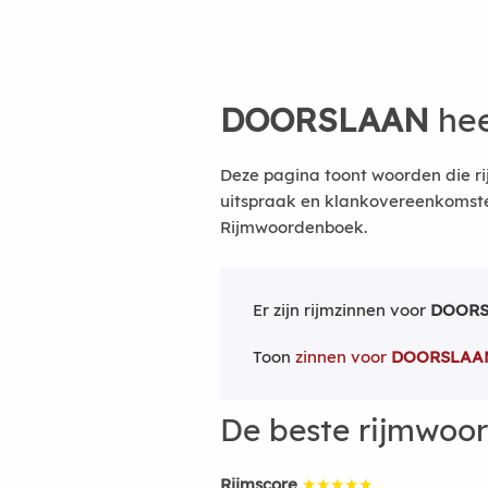
DOORSLAAN
hee
Deze pagina toont woorden die r
uitspraak en klankovereenkomsten
Rijmwoordenboek.
Er zijn rijmzinnen voor
DOOR
Toon
zinnen voor
DOORSLAA
De beste rijmwoo
Rijmscore
★★★★★