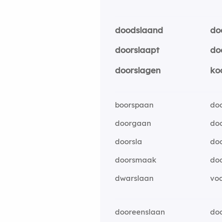
doodslaand
do
doorslaapt
do
doorslagen
ko
boorspaan
do
doorgaan
do
doorsla
do
doorsmaak
do
dwarslaan
voo
dooreenslaan
do