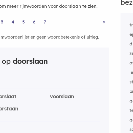
bez
m meer rijmwoorden voor doorslaan te zien.
3
4
5
6
7
»
t
e
ijmwoordenlijst en geen woordbetekenis of uitleg.
d
z
n op
doorslaan
o
l
s
p
orslaat
voorslaan
g
orstaan
t
g
s