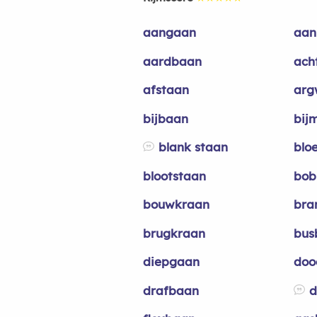
aangaan
aa
aardbaan
ach
afstaan
arg
bijbaan
bij
blank staan
blo
blootstaan
bob
bouwkraan
bra
brugkraan
bus
diepgaan
doo
drafbaan
d