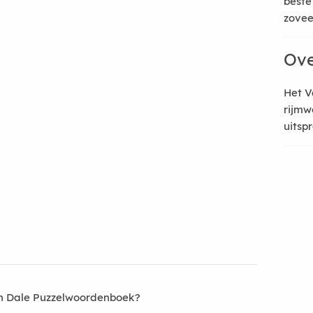
beste
zoveel
Ove
Het V
rijmw
uitsp
an Dale Puzzelwoordenboek?