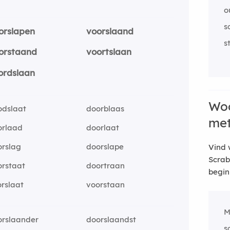
o
s
orslapen
voorslaand
s
orstaand
voortslaan
ordslaan
Woo
odslaat
doorblaas
me
orlaad
doorlaat
orslag
doorslape
Vind 
Scrab
orstaat
doortraan
begin
rslaat
voorstaan
M
orslaander
doorslaandst
s