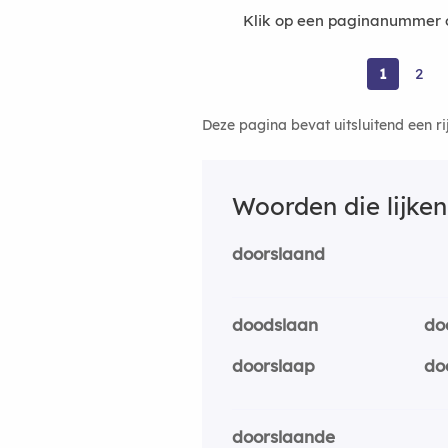
Klik op een paginanummer o
1
2
Deze pagina bevat uitsluitend een r
Woorden die lijke
doorslaand
doodslaan
do
doorslaap
do
doorslaande