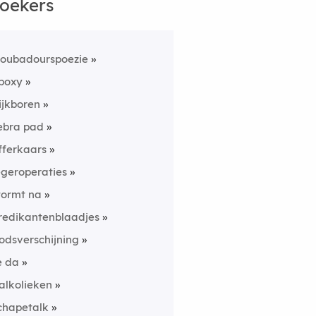
oekers
roubadourspoezie
poxy
ijkboren
ebra pad
fferkaars
egeroperaties
tormt na
redikantenblaadjes
odsverschijning
e da
alkolieken
chapetalk