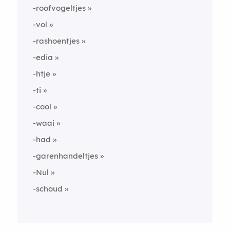
-roofvogeltjes
-vol
-rashoentjes
-edia
-htje
-ti
-cool
-waai
-had
-garenhandeltjes
-Nul
-schoud