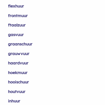
flexhuur
frontmuur
ftaalzuur
gasvuur
graanschuur
grauwvuur
haardvuur
hoekmuur
hooischuur
houtvuur
inhuur