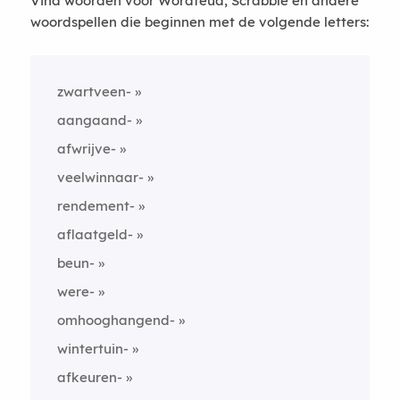
Vind woorden voor Wordfeud, Scrabble en andere
woordspellen die beginnen met de volgende letters:
zwartveen-
aangaand-
afwrijve-
veelwinnaar-
rendement-
aflaatgeld-
beun-
were-
omhooghangend-
wintertuin-
afkeuren-