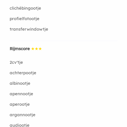
clichébingootje
profielfotootje
transferwindowtje
Rijmscore
★★★
2cv'tje
achterpootje
albinootje
apennootje
aperootje
argannootje
audiootje