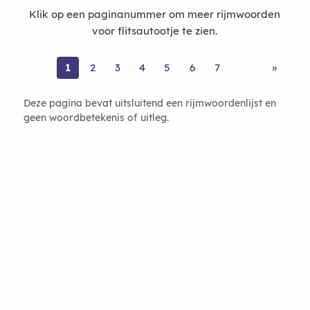
Klik op een paginanummer om meer rijmwoorden
voor flitsautootje te zien.
1
2
3
4
5
6
7
»
Deze pagina bevat uitsluitend een rijmwoordenlijst en
geen woordbetekenis of uitleg.