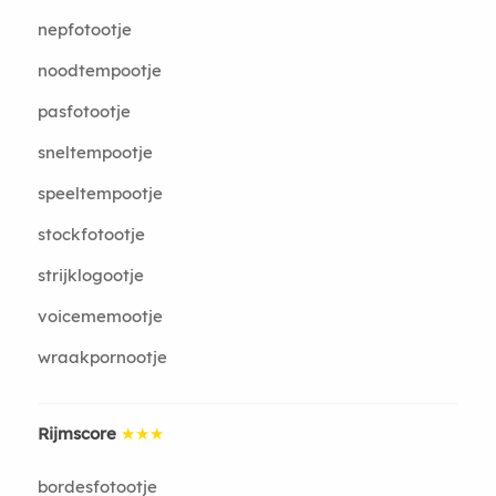
nepfotootje
noodtempootje
pasfotootje
sneltempootje
speeltempootje
stockfotootje
strijklogootje
voicememootje
wraakpornootje
Rijmscore
★★★
bordesfotootje