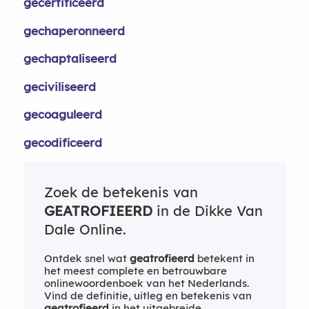
gecertificeerd
gechaperonneerd
gechaptaliseerd
geciviliseerd
gecoaguleerd
gecodificeerd
Zoek de betekenis van
GEATROFIEERD
in de Dikke Van
Dale Online.
Ontdek snel wat
geatrofieerd
betekent in
het meest complete en betrouwbare
onlinewoordenboek van het Nederlands.
Vind de definitie, uitleg en betekenis van
geatrofieerd
in het uitgebreide