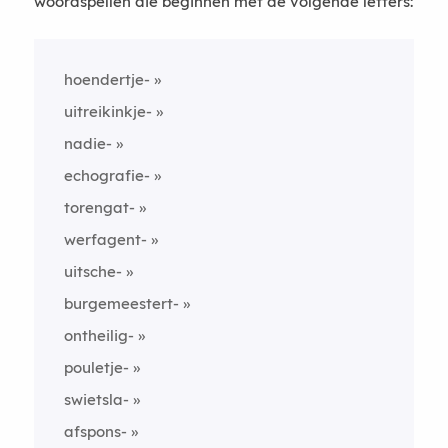
woordspellen die beginnen met de volgende letters:
hoendertje-
uitreikinkje-
nadie-
echografie-
torengat-
werfagent-
uitsche-
burgemeestert-
ontheilig-
pouletje-
swietsla-
afspons-