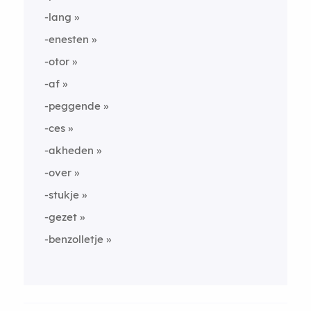
-lang
-enesten
-otor
-af
-peggende
-ces
-akheden
-over
-stukje
-gezet
-benzolletje