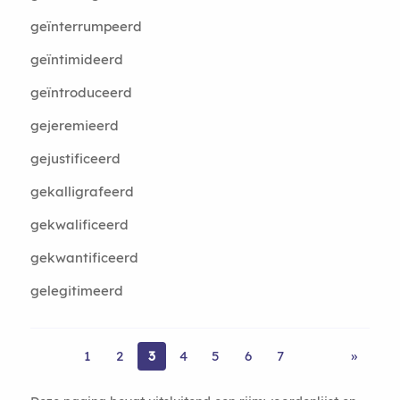
geïnterrumpeerd
geïntimideerd
geïntroduceerd
gejeremieerd
gejustificeerd
gekalligrafeerd
gekwalificeerd
gekwantificeerd
gelegitimeerd
1
2
3
4
5
6
7
»