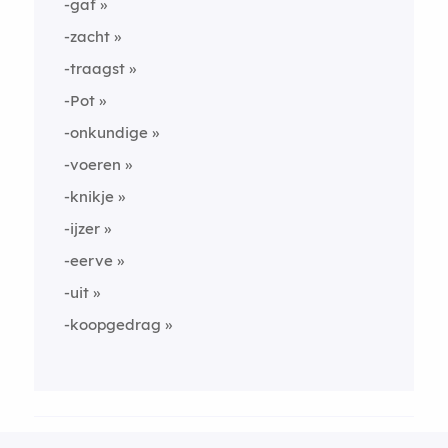
-gaf
-zacht
-traagst
-Pot
-onkundige
-voeren
-knikje
-ijzer
-eerve
-uit
-koopgedrag