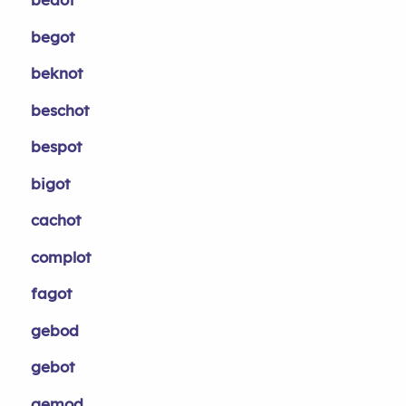
begot
beknot
beschot
bespot
bigot
cachot
complot
fagot
gebod
gebot
gemod