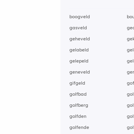
boogveld
bo
gasveld
ge
geheveld
ge
gelabeld
ge
gelepeld
ge
geneveld
ge
gifgeld
go
golfbad
gol
golfberg
gol
golfden
gol
golfende
gol