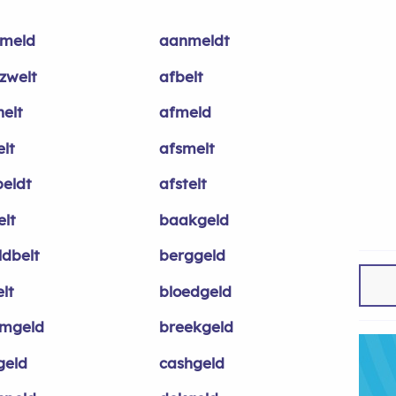
meld
aanmeldt
zwelt
afbelt
nelt
afmeld
elt
afsmelt
peldt
afstelt
elt
baakgeld
ldbelt
berggeld
elt
bloedgeld
mgeld
breekgeld
geld
cashgeld