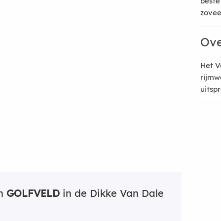
beste
zoveel
Ove
Het V
rijmw
uitsp
an
GOLFVELD
in de Dikke Van Dale