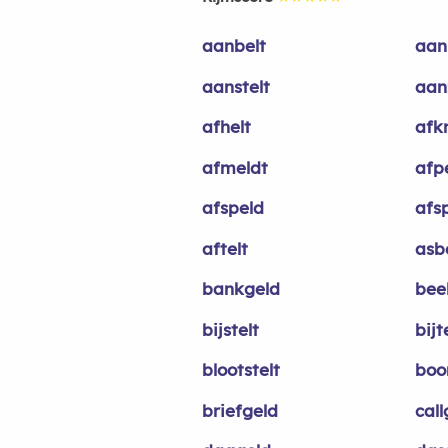
aanbelt
aan
aanstelt
aan
afhelt
afk
afmeldt
afp
afspeld
afs
aftelt
asb
bankgeld
bee
bijstelt
bijt
blootstelt
boo
briefgeld
call