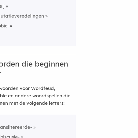
e j
utatieveredelingen
obici
rden die beginnen
t
woorden voor Wordfeud,
ble en andere woordspellen die
nen met de volgende letters:
ranslitereerde-
ibiscusje-