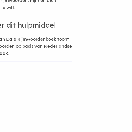
 rijmwoorden. Rijm en dicht
 u wilt.
r dit hulpmiddel
an Dale Rijmwoordenboek toont
oorden op basis van Nederlandse
raak.