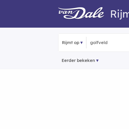
Rij
Rijmt op
Eerder bekeken