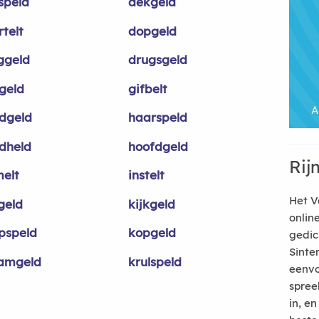
speld
dekgeld
telt
dopgeld
ggeld
drugsgeld
sgeld
gifbelt
dgeld
haarspeld
dheld
hoofdgeld
Rij
melt
instelt
Het V
geld
kijkgeld
onlin
pspeld
kopgeld
gedic
Sinte
amgeld
krulspeld
eenvo
spree
in, e