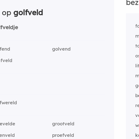
bez
n op
golfveld
f
lfveldje
m
t
lfend
golvend
o
afveld
li
m
g
b
fwereld
r
v
levelde
grootveld
w
lenveld
proefveld
k