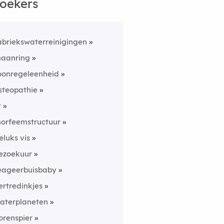
oekers
abriekswaterreinigingen
aanring
oonregeleenheid
steopathie
t
orfeemstructuur
eluks vis
ezoekuur
eageerbuisbaby
ertredinkjes
aterplaneten
orenspier