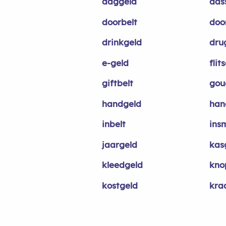
daggeld
das
doorbelt
door
drinkgeld
dru
e-geld
flit
giftbelt
gou
handgeld
han
inbelt
ins
jaargeld
kas
kleedgeld
kno
kostgeld
kra