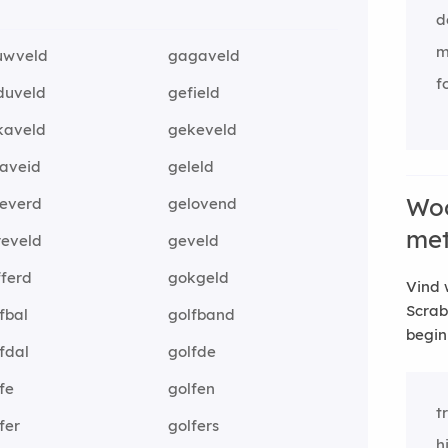
d
m
uwveld
gagaveld
f
duveld
gefield
kaveld
gekeveld
laveid
geleld
Woo
leverd
gelovend
me
reveld
geveld
fferd
gokgeld
Vind 
Scrab
fbal
golfband
begin
fdal
golfde
fe
golfen
t
fer
golfers
h