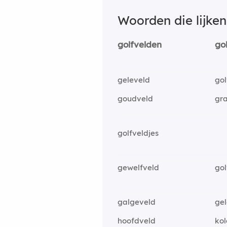
Woorden die lijke
golfvelden
go
geleveld
go
goudveld
gr
golfveldjes
gewelfveld
gol
galgeveld
ge
hoofdveld
ko