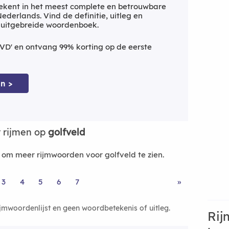
ekent in het meest complete en betrouwbare
derlands. Vind de definitie, uitleg en
 uitgebreide woordenboek.
VD' en ontvang 99% korting op de eerste
n >
 rijmen op
golfveld
om meer rijmwoorden voor golfveld te zien.
3
4
5
6
7
»
ijmwoordenlijst en geen woordbetekenis of uitleg.
Rij